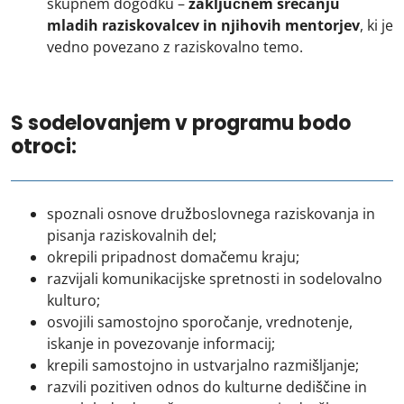
skupnem dogodku –
zaključnem srečanju
mladih raziskovalcev
in njihovih mentorjev
, ki je
vedno povezano z raziskovalno temo.
S sodelovanjem v programu
bodo
otroci:
spoznali osnove družboslovnega raziskovanja in
pisanja raziskovalnih del;
okrepili pripadnost domačemu kraju;
razvijali komunikacijske spretnosti in sodelovalno
kulturo;
osvojili samostojno sporočanje, vrednotenje,
iskanje in povezovanje informacij;
krepili samostojno in ustvarjalno razmišljanje;
razvili pozitiven odnos do kulturne dediščine in