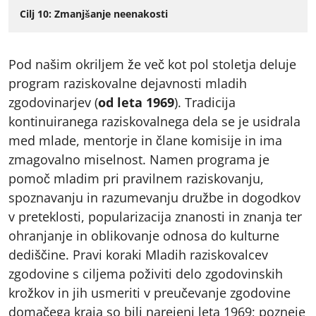
Cilj 10: Zmanjšanje neenakosti
Pod našim okriljem že več kot pol stoletja deluje
program raziskovalne dejavnosti mladih
zgodovinarjev (
od leta 1969
). Tradicija
kontinuiranega raziskovalnega dela se je usidrala
med mlade, mentorje in člane komisije in ima
zmagovalno miselnost. Namen programa je
pomoč mladim pri pravilnem raziskovanju,
spoznavanju in razumevanju družbe in dogodkov
v preteklosti, popularizacija znanosti in znanja ter
ohranjanje in oblikovanje odnosa do kulturne
dediščine. Pravi koraki Mladih raziskovalcev
zgodovine s ciljema poživiti delo zgodovinskih
krožkov in jih usmeriti v preučevanje zgodovine
domačega kraja so bili narejeni leta 1969; pozneje