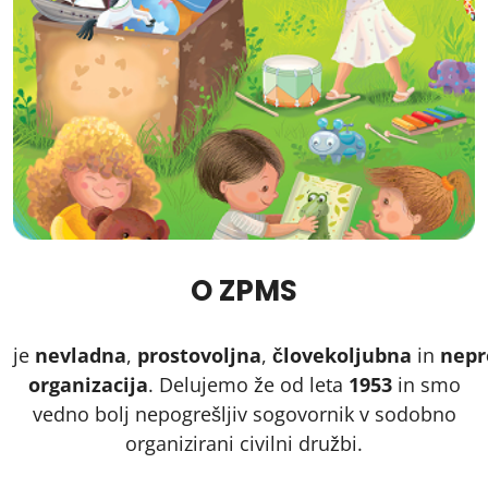
O ZPMS
je
nevladna
,
prostovoljna
,
človekoljubna
in
nepr
organizacija
. Delujemo že od leta
1953
in smo
vedno bolj nepogrešljiv sogovornik v sodobno
organizirani civilni družbi.