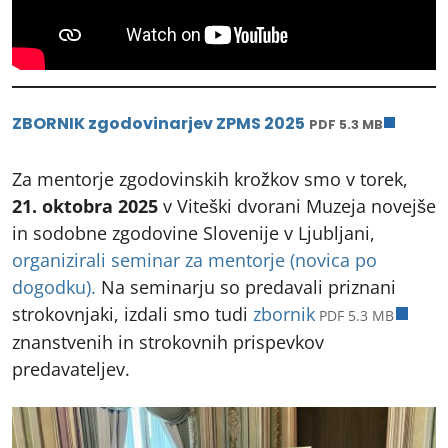
odpre
ZBORNIK zgodovinarjev ZPMS 2025
PDF 5.3 MB
Za mentorje zgodovinskih krožkov smo v torek,
21. oktobra 2025
v Viteški dvorani Muzeja novejše
in sodobne zgodovine Slovenije v Ljubljani,
organizirali seminar za mentorje (novica po
dogodku).
Na seminarju so predavali priznani
odpr
strokovnjaki, izdali smo tudi
zbornik
PDF 5.3 MB
znanstvenih in strokovnih prispevkov
predavateljev.