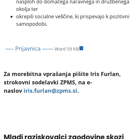
nasploh do domačega naravnega in družbenega
okolja ter
okrepili socialne veščine, ki prispevajo k pozitivni
samopodobi
.
odpre v novem zavih
—– Prijavnica ——
Word 59 KB
Za morebitna vprašanja pišite Iris Furlan,
strokovni sodelavki ZPMS, na e-
naslov
iris.furlan@zpms.si
.
Mladi raziskovalci zgodovine skozi