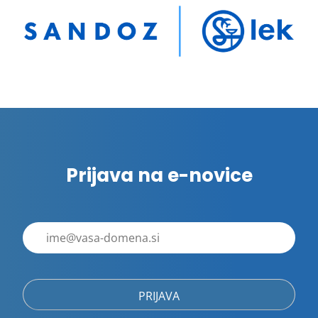
Prijava na e-novice
E-
poštni
naslov