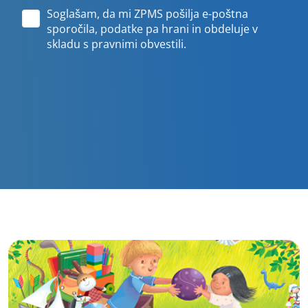
Soglašam, da mi ZPMS pošilja e-poštna
sporočila, podatke pa hrani in obdeluje v
skladu s pravnimi obvestili.