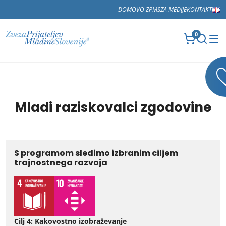
DOMOV
O ZPMS
ZA MEDIJE
KONTAKT
0
Mladi raziskovalci zgodovine
S programom sledimo izbranim ciljem
trajnostnega razvoja
Cilj 4: Kakovostno izobraževanje