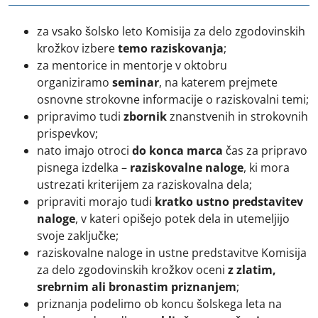
za vsako šolsko leto Komisija za delo zgodovinskih
krožkov izbere
temo raziskovanja
;
za mentorice in mentorje v oktobru
organiziramo
seminar
, na katerem prejmete
osnovne strokovne informacije o raziskovalni temi;
pripravimo tudi
zbornik
znanstvenih in strokovnih
prispevkov;
nato imajo otroci
do konca marca
čas za pripravo
pisnega izdelka –
raziskovalne naloge
, ki mora
ustrezati kriterijem za raziskovalna dela;
pripraviti morajo tudi
kratko ustno predstavitev
naloge
, v kateri opišejo potek dela in utemeljijo
svoje zaključke;
raziskovalne naloge in ustne predstavitve Komisija
za delo zgodovinskih krožkov oceni
z zlatim,
srebrnim ali bronastim priznanjem
;
priznanja podelimo ob koncu šolskega leta na