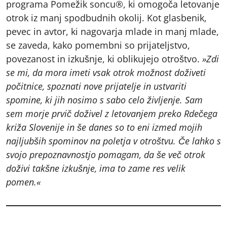
programa Pomežik soncu®, ki omogoča letovanje
otrok iz manj spodbudnih okolij. Kot glasbenik,
pevec in avtor, ki nagovarja mlade in manj mlade,
se zaveda, kako pomembni so prijateljstvo,
povezanost in izkušnje, ki oblikujejo otroštvo.
»Zdi
se mi, da mora imeti vsak otrok možnost doživeti
počitnice, spoznati nove prijatelje in ustvariti
spomine, ki jih nosimo s sabo celo življenje. Sam
sem morje prvič doživel z letovanjem preko Rdečega
križa Slovenije in še danes so to eni izmed mojih
najljubših spominov na poletja v otroštvu. Če lahko s
svojo prepoznavnostjo pomagam, da še več otrok
doživi takšne izkušnje, ima to zame res velik
pomen.«