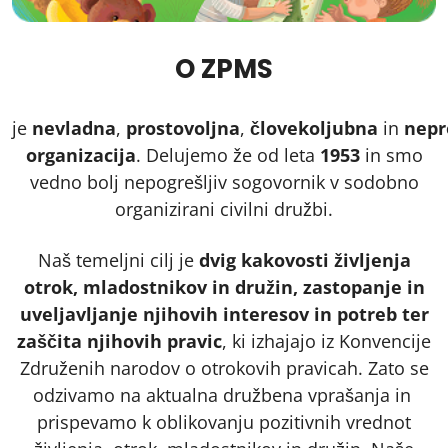
O ZPMS
je
nevladna
,
prostovoljna
,
človekoljubna
in
nepr
organizacija
. Delujemo že od leta
1953
in smo
vedno bolj nepogrešljiv sogovornik v sodobno
organizirani civilni družbi.
Naš temeljni cilj je
dvig kakovosti življenja
otrok, mladostnikov in družin, zastopanje in
uveljavljanje njihovih interesov in potreb ter
zaščita njihovih pravic
, ki izhajajo iz Konvencije
Združenih narodov o otrokovih pravicah. Zato se
odzivamo na aktualna družbena vprašanja in
prispevamo k oblikovanju pozitivnih vrednot