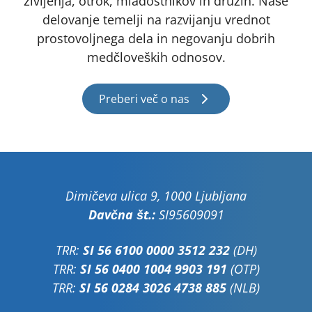
življenja, otrok, mladostnikov in družin. Naše
delovanje temelji na razvijanju vrednot
prostovoljnega dela in negovanju dobrih
medčloveških odnosov.
Preberi več o nas
Dimičeva ulica 9, 1000 Ljubljana
Davčna št.:
SI95609091
TRR:
SI 56 6100 0000 3512 232
(DH)
TRR:
SI 56 0400 1004 9903 191
(OTP)
TRR:
SI 56 0284 3026 4738 885
(NLB)