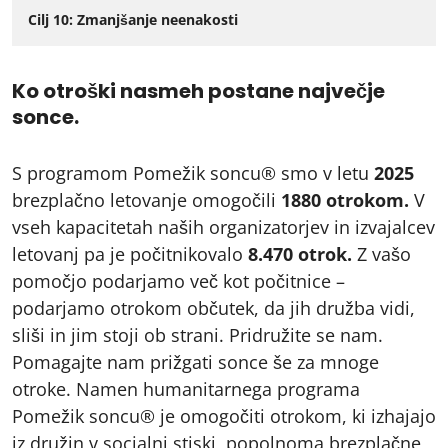
Cilj 10: Zmanjšanje neenakosti
Ko otroški nasmeh postane največje
sonce.
S programom Pomežik soncu® smo v letu
2025
brezplačno letovanje omogočili
1880 otrokom
.
V
vseh kapacitetah naših organizatorjev in izvajalcev
letovanj pa je počitnikovalo
8.470 otrok.
Z vašo
pomočjo podarjamo več kot počitnice –
podarjamo otrokom občutek, da jih družba vidi,
sliši in jim stoji ob strani. Pridružite se nam.
Pomagajte nam prižgati sonce še za mnoge
otroke. Namen humanitarnega programa
Pomežik soncu® je omogočiti otrokom, ki izhajajo
iz družin v socialni stiski, popolnoma brezplačne,