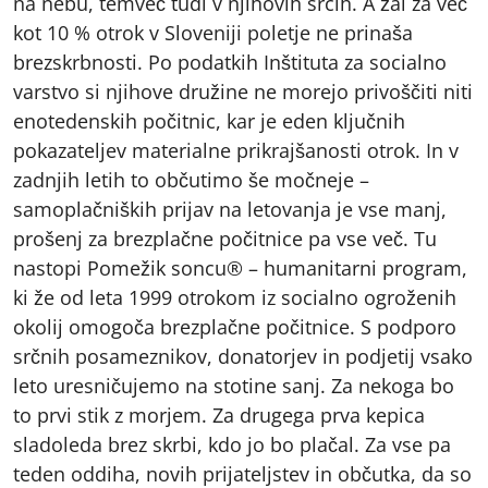
na nebu, temveč tudi v njihovih srcih. A žal za več
kot 10 % otrok v Sloveniji poletje ne prinaša
brezskrbnosti. Po podatkih Inštituta za socialno
varstvo si njihove družine ne morejo privoščiti niti
enotedenskih počitnic, kar je eden ključnih
pokazateljev materialne prikrajšanosti otrok. In v
zadnjih letih to občutimo še močneje –
samoplačniških prijav na letovanja je vse manj,
prošenj za brezplačne počitnice pa vse več. Tu
nastopi Pomežik soncu® – humanitarni program,
ki že od leta 1999 otrokom iz socialno ogroženih
okolij omogoča brezplačne počitnice. S podporo
srčnih posameznikov, donatorjev in podjetij vsako
leto uresničujemo na stotine sanj. Za nekoga bo
to prvi stik z morjem. Za drugega prva kepica
sladoleda brez skrbi, kdo jo bo plačal. Za vse pa
teden oddiha, novih prijateljstev in občutka, da so