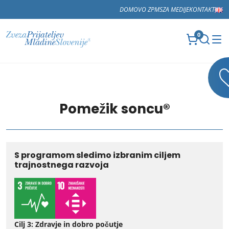
DOMOV
O ZPMS
ZA MEDIJE
KONTAKT
0
Pomežik soncu®
S programom sledimo izbranim ciljem
trajnostnega razvoja
Cilj 3: Zdravje in dobro počutje