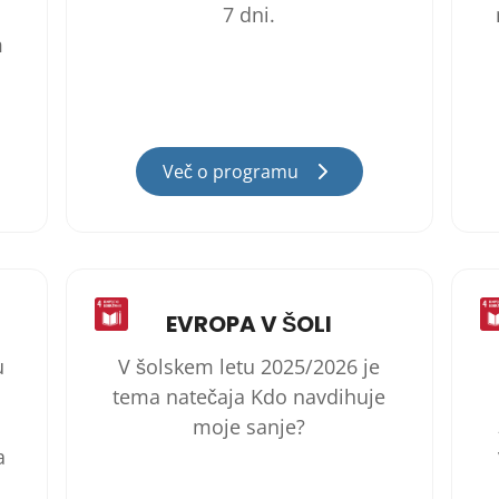
7 dni.
m
Več o programu
EVROPA V ŠOLI
u
V šolskem letu 2025/2026 je
tema natečaja Kdo navdihuje
moje sanje?
a