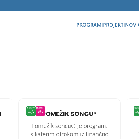
PROGRAMI
PROJEKTI
NOVI
M
POMEŽIK SONCU®
Pomežik soncu® je program,
s katerim otrokom iz finančno