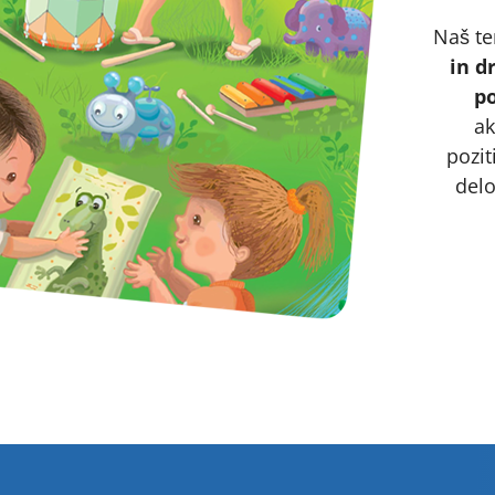
Naš tem
in d
po
ak
pozit
delo