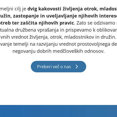
eljni cilj je
dvig kakovosti življenja otrok, mlado
ružin, zastopanje in uveljavljanje njihovih interes
treb ter zaščita njihovih pravic
. Zato se odzivamo
tualna družbena vprašanja in prispevamo k oblikova
ivnih vrednot življenja, otrok, mladostnikov in družin
vanje temelji na razvijanju vrednot prostovoljnega de
negovanju dobrih medčloveških odnosov.
Preberi več o nas