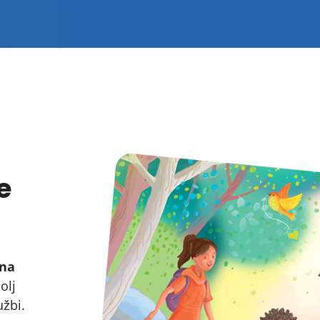
e
tna
olj
užbi.