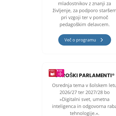
mladostnikov z znanji za
življenje, za podporo starše
pri vzgoji ter v pomoč
pedagoškim delavcem.
Več o programu
OTROŠKI PARLAMENTI®
Osrednja tema v šolskem let
2026/27 ter 2027/28 bo
»Digitalni svet, umetna
inteligenca in odgovorna rab
tehnologije.«.