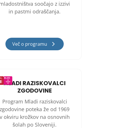
mladostništva soočajo z izzivi
in pastmi odraščanja.
Več o programu
MLADI RAZISKOVALCI
ZGODOVINE
Program Mladi raziskovalci
zgodovine poteka že od 1969
v okviru krožkov na osnovnih
šolah po Sloveniji.