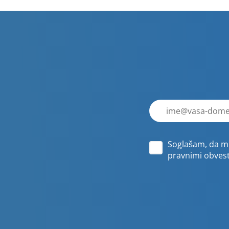
E-
poštni
naslov
Soglašam, da mi
pravnimi obvesti