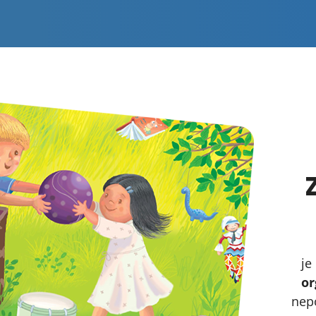
je
or
nepo