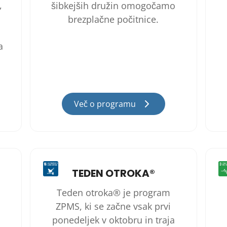
,
šibkejših družin omogočamo
brezplačne počitnice.
a
Več o programu
TEDEN OTROKA®
Teden otroka® je program
ZPMS, ki se začne vsak prvi
ponedeljek v oktobru in traja