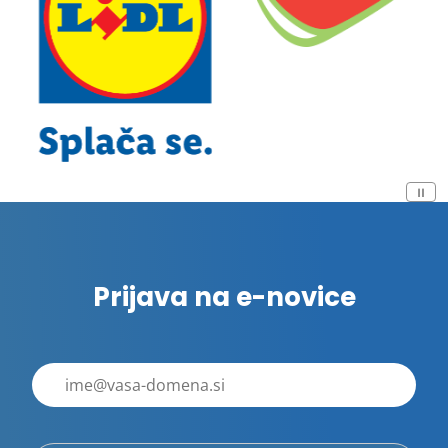
Prijava na e-novice
E-
poštni
naslov