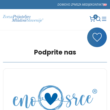
DOMOV
O ZPMS
ZA MEDIJE
KONTAKT
0
Podprite nas