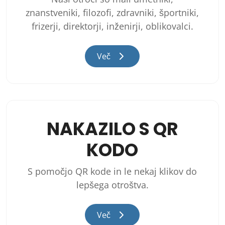
znanstveniki, filozofi, zdravniki, športniki,
frizerji, direktorji, inženirji, oblikovalci.
Več
NAKAZILO S QR
KODO
S pomočjo QR kode in le nekaj klikov do
lepšega otroštva.
Več