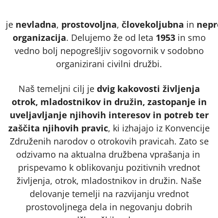
je
nevladna
,
prostovoljna
,
človekoljubna
in
nepr
organizacija
. Delujemo že od leta
1953
in smo
vedno bolj nepogrešljiv sogovornik v sodobno
organizirani civilni družbi.
Naš temeljni cilj je
dvig kakovosti življenja
otrok, mladostnikov in družin, zastopanje in
uveljavljanje njihovih interesov in potreb ter
zaščita njihovih pravic
, ki izhajajo iz Konvencije
Združenih narodov o otrokovih pravicah. Zato se
odzivamo na aktualna družbena vprašanja in
prispevamo k oblikovanju pozitivnih vrednot
življenja, otrok, mladostnikov in družin. Naše
delovanje temelji na razvijanju vrednot
prostovoljnega dela in negovanju dobrih