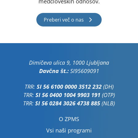
medčloveških odnosov.
Preberi več o nas
Dimičeva ulica 9, 1000 Ljubljana
Davčna št.:
SI95609091
TRR:
SI 56 6100 0000 3512 232
(DH)
TRR:
SI 56 0400 1004 9903 191
(OTP)
TRR:
SI 56 0284 3026 4738 885
(NLB)
O ZPMS
Vsi naši programi