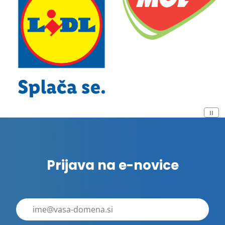
Prijava na e-novice
E-
poštni