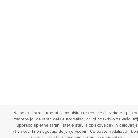
Na spletni strani uporabljamo piškotke (cookies). Nekateri piškot
zagotovijo, da stran deluje normalno, drugi poskrbijo za vašo laž
uporabo spletne strani, štetje števila obiskovalcev in delovanje
vticnikov, ki omogocajo deljenje vsebin. Ce boste nadaljevali, bo
sklepali, da ste z veseljem sprejeli vse piškotke.