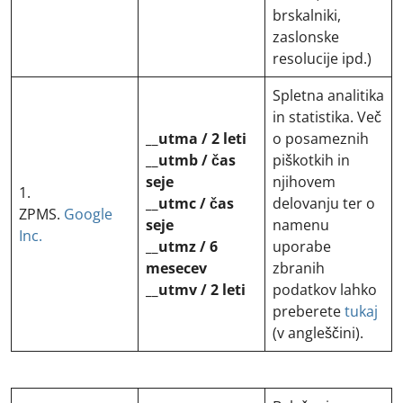
brskalniki,
zaslonske
resolucije ipd.)
Spletna analitika
in statistika. Več
__utma / 2 leti
o posameznih
__utmb / čas
piškotkih in
seje
njihovem
1.
__utmc / čas
delovanju ter o
ZPMS.
Google
seje
namenu
Inc.
__utmz / 6
uporabe
mesecev
zbranih
__utmv / 2 leti
podatkov lahko
preberete
tukaj
(v angleščini).