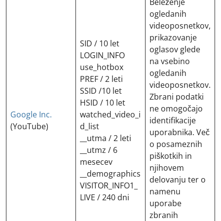
Beleženje
ogledanih
videoposnetkov,
prikazovanje
SID / 10 let
oglasov glede
LOGIN_INFO
na vsebino
use_hotbox
ogledanih
PREF / 2 leti
videoposnetkov.
SSID /10 let
Zbrani podatki
HSID / 10 let
ne omogočajo
Google Inc.
watched_video_i
identifikacije
(YouTube)
d_list
uporabnika. Več
__utma / 2 leti
o posameznih
__utmz / 6
piškotkih in
mesecev
njihovem
__demographics
delovanju ter o
VISITOR_INFO1_
namenu
LIVE / 240 dni
uporabe
zbranih