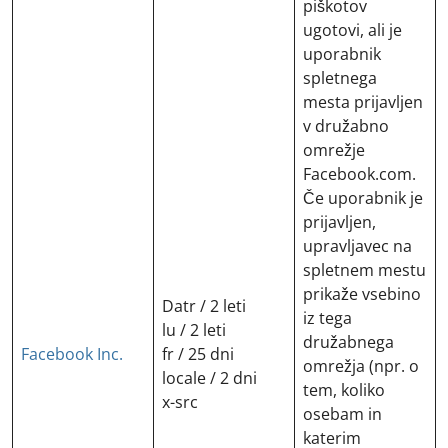
piškotov
ugotovi, ali je
uporabnik
spletnega
mesta prijavljen
v družabno
omrežje
Facebook.com.
Če uporabnik je
prijavljen,
upravljavec na
spletnem mestu
prikaže vsebino
Datr / 2 leti
iz tega
lu / 2 leti
družabnega
Facebook Inc.
fr / 25 dni
omrežja (npr. o
locale / 2 dni
tem, koliko
x-src
osebam in
katerim