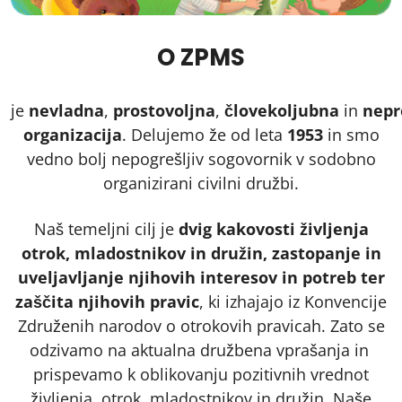
O ZPMS
je
nevladna
,
prostovoljna
,
človekoljubna
in
nepr
organizacija
. Delujemo že od leta
1953
in smo
vedno bolj nepogrešljiv sogovornik v sodobno
organizirani civilni družbi.
Naš temeljni cilj je
dvig kakovosti življenja
otrok, mladostnikov in družin, zastopanje in
uveljavljanje njihovih interesov in potreb ter
zaščita njihovih pravic
, ki izhajajo iz Konvencije
Združenih narodov o otrokovih pravicah. Zato se
odzivamo na aktualna družbena vprašanja in
prispevamo k oblikovanju pozitivnih vrednot
življenja, otrok, mladostnikov in družin. Naše