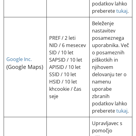
podatkov lahko
preberete
tukaj
.
Beleženje
nastavitev
PREF / 2 leti
posameznega
NID / 6 mesecev
uporabnika. Več
SID / 10 let
o posameznih
Google Inc.
SAPSID / 10 let
piškotkih in
(Google Maps)
APISID / 10 let
njihovem
SSID / 10 let
delovanju ter o
HSID / 10 let
namenu
khcookie / čas
uporabe
seje
zbranih
podatkov lahko
preberete
tukaj
.
Upravljavec s
pomočjo