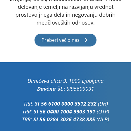
delovanje temelji na razvijanju vrednot
prostovoljnega dela in negovanju dobrih
medčloveških odnosov.
Preberi več o nas
Dimičeva ulica 9, 1000 Ljubljana
Davčna št.:
SI95609091
TRR:
SI 56 6100 0000 3512 232
(DH)
TRR:
SI 56 0400 1004 9903 191
(OTP)
TRR:
SI 56 0284 3026 4738 885
(NLB)