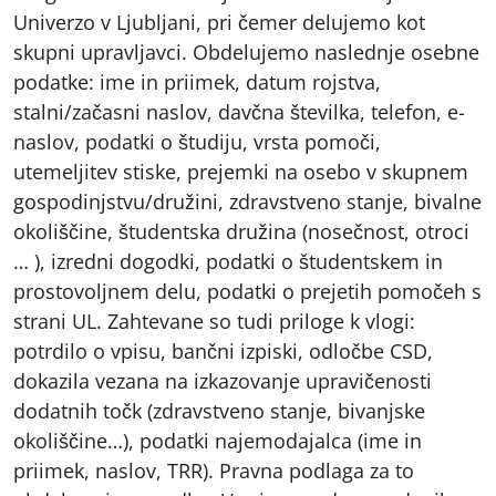
Univerzo v Ljubljani, pri čemer delujemo kot
skupni upravljavci. Obdelujemo naslednje osebne
podatke: ime in priimek, datum rojstva,
stalni/začasni naslov, davčna številka, telefon, e-
naslov, podatki o študiju, vrsta pomoči,
utemeljitev stiske, prejemki na osebo v skupnem
gospodinjstvu/družini, zdravstveno stanje, bivalne
okoliščine, študentska družina (nosečnost, otroci
… ), izredni dogodki, podatki o študentskem in
prostovoljnem delu, podatki o prejetih pomočeh s
strani UL. Zahtevane so tudi priloge k vlogi:
potrdilo o vpisu, bančni izpiski, odločbe CSD,
dokazila vezana na izkazovanje upravičenosti
dodatnih točk (zdravstveno stanje, bivanjske
okoliščine…), podatki najemodajalca (ime in
priimek, naslov, TRR). Pravna podlaga za to