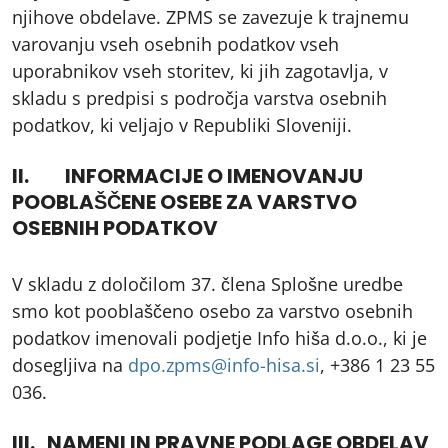
njihove obdelave. ZPMS se zavezuje k trajnemu
varovanju vseh osebnih podatkov vseh
uporabnikov vseh storitev, ki jih zagotavlja, v
skladu s predpisi s področja varstva osebnih
podatkov, ki veljajo v Republiki Sloveniji.
II. INFORMACIJE O IMENOVANJU
POOBLAŠČENE OSEBE ZA VARSTVO
OSEBNIH PODATKOV
V skladu z določilom 37. člena Splošne uredbe
smo kot pooblaščeno osebo za varstvo osebnih
podatkov imenovali podjetje Info hiša d.o.o., ki je
dosegljiva na
dpo.zpms@info-hisa.si
, +386 1 23 55
036.
III. NAMENI IN PRAVNE PODLAGE OBDELAV