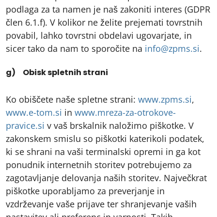
podlaga za ta namen je naš zakoniti interes (GDPR
člen 6.1.f). V kolikor ne želite prejemati tovrstnih
povabil, lahko tovrstni obdelavi ugovarjate, in
sicer tako da nam to sporočite na
info@zpms.si
.
g) Obisk spletnih strani
Ko obiščete naše spletne strani:
www.zpms.si
,
www.e-tom.si
in
www.mreza-za-otrokove-
pravice.si
v vaš brskalnik naložimo piškotke. V
zakonskem smislu so piškotki katerikoli podatek,
ki se shrani na vaši terminalski opremi in ga kot
ponudnik internetnih storitev potrebujemo za
zagotavljanje delovanja naših storitev. Največkrat
piškotke uporabljamo za preverjanje in
vzdrževanje vaše prijave ter shranjevanje vaših