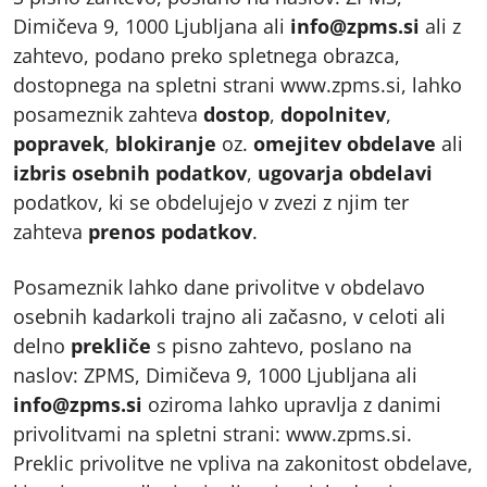
Dimičeva 9, 1000 Ljubljana ali
info@zpms.si
ali z
zahtevo, podano preko spletnega obrazca,
dostopnega na spletni strani www.zpms.si, lahko
posameznik zahteva
dostop
,
dopolnitev
,
popravek
,
blokiranje
oz.
omejitev obdelave
ali
izbris osebnih podatkov
,
ugovarja obdelavi
podatkov, ki se obdelujejo v zvezi z njim ter
zahteva
prenos podatkov
.
Posameznik lahko dane privolitve v obdelavo
osebnih kadarkoli trajno ali začasno, v celoti ali
delno
prekliče
s pisno zahtevo, poslano na
naslov: ZPMS, Dimičeva 9, 1000 Ljubljana ali
info@zpms.si
oziroma lahko upravlja z danimi
privolitvami na spletni strani: www.zpms.si.
Preklic privolitve ne vpliva na zakonitost obdelave,