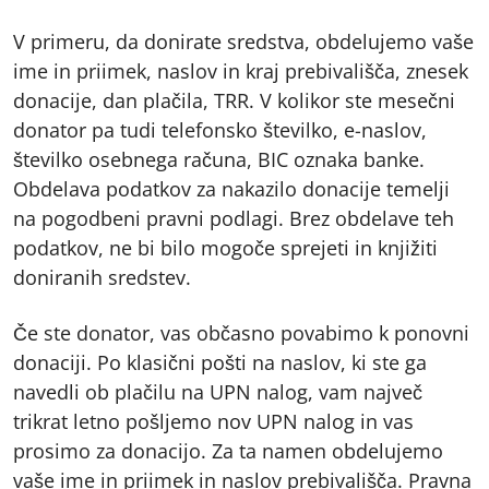
V primeru, da donirate sredstva, obdelujemo vaše
ime in priimek, naslov in kraj prebivališča, znesek
donacije, dan plačila, TRR. V kolikor ste mesečni
donator pa tudi telefonsko številko, e-naslov,
številko osebnega računa, BIC oznaka banke.
Obdelava podatkov za nakazilo donacije temelji
na pogodbeni pravni podlagi. Brez obdelave teh
podatkov, ne bi bilo mogoče sprejeti in knjižiti
doniranih sredstev.
Če ste donator, vas občasno povabimo k ponovni
donaciji. Po klasični pošti na naslov, ki ste ga
navedli ob plačilu na UPN nalog, vam največ
trikrat letno pošljemo nov UPN nalog in vas
prosimo za donacijo. Za ta namen obdelujemo
vaše ime in priimek in naslov prebivališča. Pravna