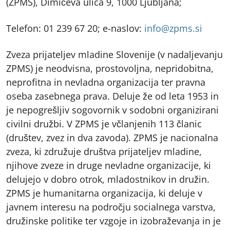
(ZPMS), Dimičeva ulica 9, 1000 Ljubljana;
Telefon: 01 239 67 20; e-naslov:
info@zpms.si
Zveza prijateljev mladine Slovenije (v nadaljevanju
ZPMS) je neodvisna, prostovoljna, nepridobitna,
neprofitna in nevladna organizacija ter pravna
oseba zasebnega prava. Deluje že od leta 1953 in
je nepogrešljiv sogovornik v sodobni organizirani
civilni družbi. V ZPMS je včlanjenih 113 članic
(društev, zvez in dva zavoda). ZPMS je nacionalna
zveza, ki združuje društva prijateljev mladine,
njihove zveze in druge nevladne organizacije, ki
delujejo v dobro otrok, mladostnikov in družin.
ZPMS je humanitarna organizacija, ki deluje v
javnem interesu na področju socialnega varstva,
družinske politike ter vzgoje in izobraževanja in je