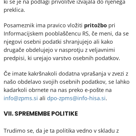
ki se je na podlagi privolitve izvajala do njenega
preklica.
Posameznik ima pravico vložiti
pritožbo
pri
Informacijskem pooblaščencu RS, če meni, da se
njegovi osebni podatki shranjujejo ali kako
drugače obdelujejo v nasprotju z veljavnimi
predpisi, ki urejajo varstvo osebnih podatkov.
Če imate kakršnakoli dodatna vprašanja v zvezi z
našo obdelavo svojih osebnih podatkov, se lahko
kadarkoli obrnete na nas preko e-pošte na
info@zpms.si
ali
dpo-zpms@info-hisa.si
.
VII. SPREMEMBE POLITIKE
Trudimo se, da je ta politika vedno v skladu z