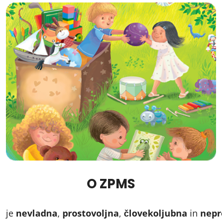
O ZPMS
je
nevladna
,
prostovoljna
,
človekoljubna
in
nepr