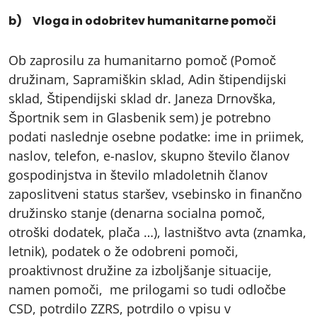
b) Vloga in odobritev humanitarne pomoči
Ob zaprosilu za humanitarno pomoč (Pomoč
družinam, Sapramiškin sklad, Adin štipendijski
sklad, Štipendijski sklad dr. Janeza Drnovška,
Športnik sem in Glasbenik sem) je potrebno
podati naslednje osebne podatke: ime in priimek,
naslov, telefon, e-naslov, skupno število članov
gospodinjstva in število mladoletnih članov
zaposlitveni status staršev, vsebinsko in finančno
družinsko stanje (denarna socialna pomoč,
otroški dodatek, plača …), lastništvo avta (znamka,
letnik), podatek o že odobreni pomoči,
proaktivnost družine za izboljšanje situacije,
namen pomoči, me prilogami so tudi odločbe
CSD, potrdilo ZZRS, potrdilo o vpisu v