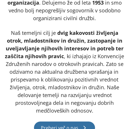
organizacija
. Delujemo že od leta
1953
in smo
vedno bolj nepogrešljiv sogovornik v sodobno
organizirani civilni družbi.
Naš temeljni cilj je
dvig kakovosti življenja
otrok, mladostnikov in družin, zastopanje in
uveljavljanje njihovih interesov in potreb ter
zaščita njihovih pravic
, ki izhajajo iz Konvencije
Združenih narodov o otrokovih pravicah. Zato se
odzivamo na aktualna družbena vprašanja in
prispevamo k oblikovanju pozitivnih vrednot
življenja, otrok, mladostnikov in družin. Naše
delovanje temelji na razvijanju vrednot
prostovoljnega dela in negovanju dobrih
medčloveških odnosov.
Preberi več o nas