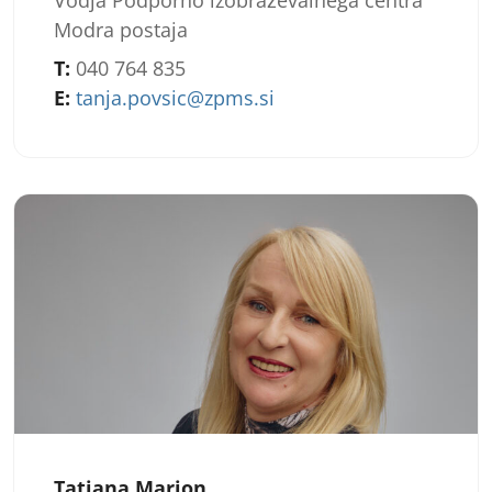
Vodja Podporno izobraževalnega centra
Modra postaja
T:
040 764 835
E:
tanja.povsic@zpms.si
Tatjana Marion