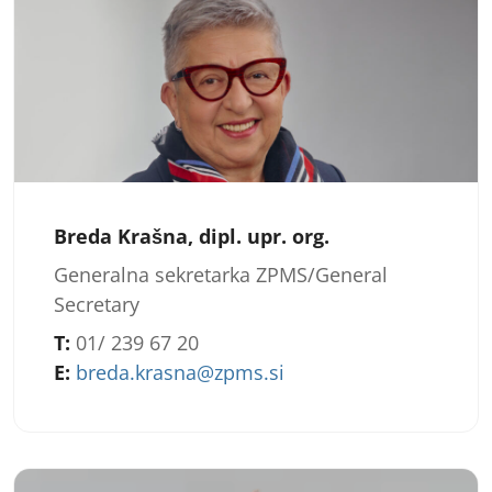
Breda Krašna, dipl. upr. org.
Generalna sekretarka ZPMS/General
Secretary
T:
01/ 239 67 20
E:
breda.krasna@zpms.si