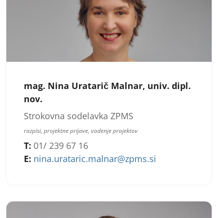
mag. Nina Uratarič Malnar, univ. dipl.
nov.
Strokovna sodelavka ZPMS
razpisi, projektne prijave, vodenje projektov
T:
01/ 239 67 16
E:
nina.urataric.malnar@zpms.si