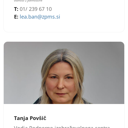
odnosi z javnostmi
T:
01/ 239 67 10
E:
lea.ban@zpms.si
Tanja Povšič