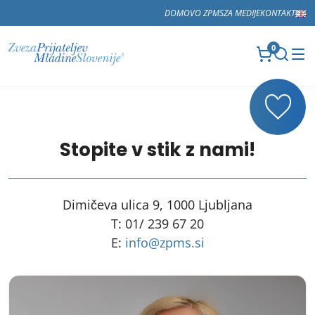
DOMOV
O ZPMS
ZA MEDIJE
KONTAKT
0
Stopite v stik z nami!
Dimičeva ulica 9, 1000 Ljubljana
T: 01/ 239 67 20
E:
info@zpms.si