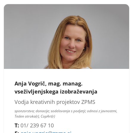
Anja Vogrič, mag. manag.
vseživljenjskega izobraževanja
Vodja kreativnih projektov ZPMS
sponzorstva; donacije; sodelovanja s podjetji; odnosi z javnostmi,
Teden otroka(r), CopArt(r)
T:
01/ 239 67 10