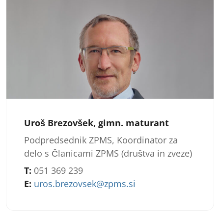
Uroš Brezovšek, gimn. maturant
Podpredsednik ZPMS, Koordinator za
delo s Članicami ZPMS (društva in zveze)
T:
051 369 239
E:
uros.brezovsek@zpms.si