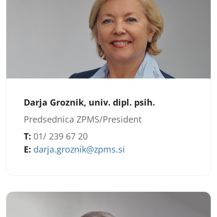
Darja Groznik, univ. dipl. psih.
Predsednica ZPMS/President
T:
01/ 239 67 20
E:
darja.groznik@zpms.si