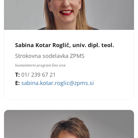
Sabina Kotar Roglič, univ. dipl. teol.
Strokovna sodelavka ZPMS
humanitarni program Eno srce
T:
01/ 239 67 21
E:
sabina.kotar.roglic@zpms.si