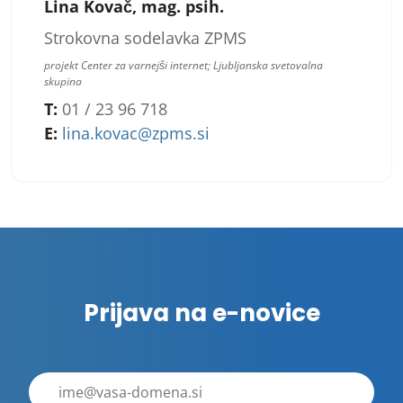
Lina Kovač, mag. psih.
Strokovna sodelavka ZPMS
projekt Center za varnejši internet; Ljubljanska svetovalna
skupina
T:
01 / 23 96 718
E:
lina.kovac@zpms.si
Prijava na e-novice
E-