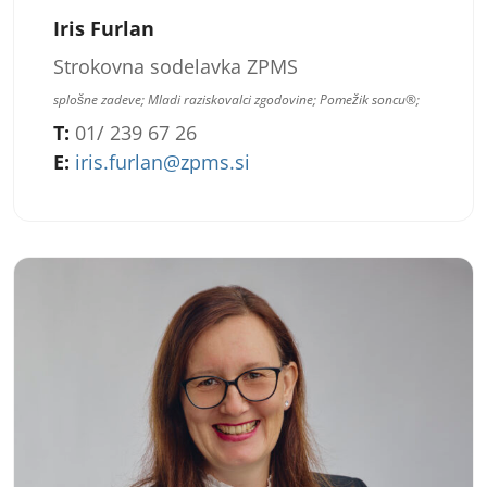
Iris Furlan
Strokovna sodelavka ZPMS
splošne zadeve; Mladi raziskovalci zgodovine; Pomežik soncu®;
T:
01/ 239 67 26
E:
iris.furlan@zpms.si