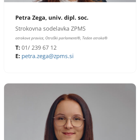
Petra Zega, univ. dipl. soc.
Strokovna sodelavka ZPMS
otrokove pravice, Otroški parlamenti®, Teden otroka®
T:
01/ 239 67 12
E:
petra.zega@zpms.si