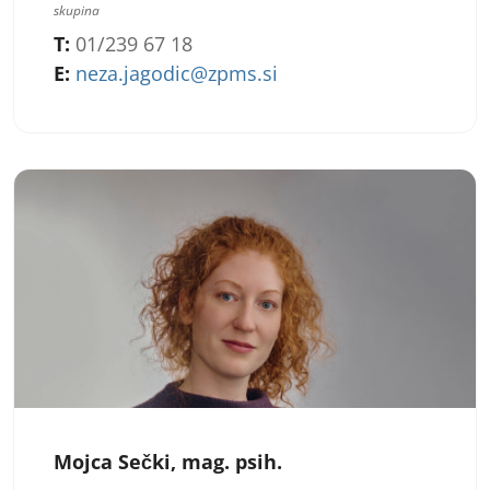
skupina
T:
01/239 67 18
E:
neza.jagodic@zpms.si
Mojca Sečki, mag. psih.