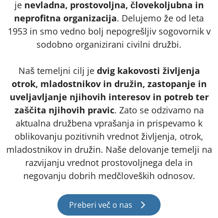
je
nevladna, prostovoljna, človekoljubna in
neprofitna organizacija
. Delujemo že od leta
1953 in smo vedno bolj nepogrešljiv sogovornik v
sodobno organizirani civilni družbi.
Naš temeljni cilj je
dvig kakovosti življenja
otrok, mladostnikov in družin, zastopanje in
uveljavljanje njihovih interesov in potreb ter
zaščita njihovih pravic
. Zato se odzivamo na
aktualna družbena vprašanja in prispevamo k
oblikovanju pozitivnih vrednot življenja, otrok,
mladostnikov in družin. Naše delovanje temelji na
razvijanju vrednot prostovoljnega dela in
negovanju dobrih medčloveških odnosov.
Preberi več o nas