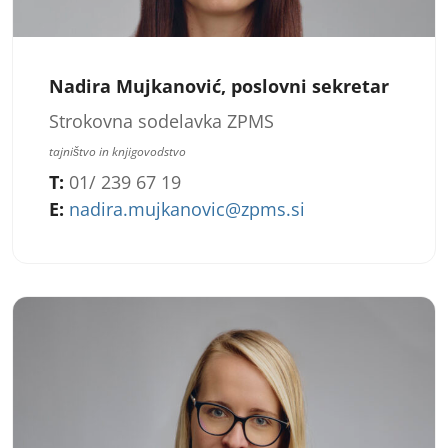
Nadira Mujkanović, poslovni sekretar
Strokovna sodelavka ZPMS
tajništvo in knjigovodstvo
T:
01/ 239 67 19
E:
nadira.mujkanovic@zpms.si