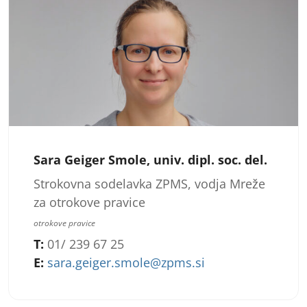
Sara Geiger Smole, univ. dipl. soc. del.
Strokovna sodelavka ZPMS, vodja Mreže
za otrokove pravice
otrokove pravice
T:
01/ 239 67 25
E:
sara.geiger.smole@zpms.si