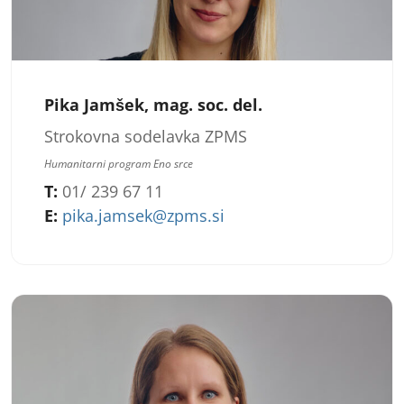
Pika Jamšek, mag. soc. del.
Strokovna sodelavka ZPMS
Humanitarni program Eno srce
T:
01/ 239 67 11
E:
pika.jamsek@zpms.si