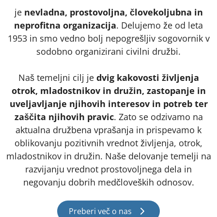
je
nevladna, prostovoljna, človekoljubna in
neprofitna organizacija
. Delujemo že od leta
1953 in smo vedno bolj nepogrešljiv sogovornik v
sodobno organizirani civilni družbi.
Naš temeljni cilj je
dvig kakovosti življenja
otrok, mladostnikov in družin, zastopanje in
uveljavljanje njihovih interesov in potreb ter
zaščita njihovih pravic
. Zato se odzivamo na
aktualna družbena vprašanja in prispevamo k
oblikovanju pozitivnih vrednot življenja, otrok,
mladostnikov in družin. Naše delovanje temelji na
razvijanju vrednot prostovoljnega dela in
negovanju dobrih medčloveških odnosov.
Preberi več o nas