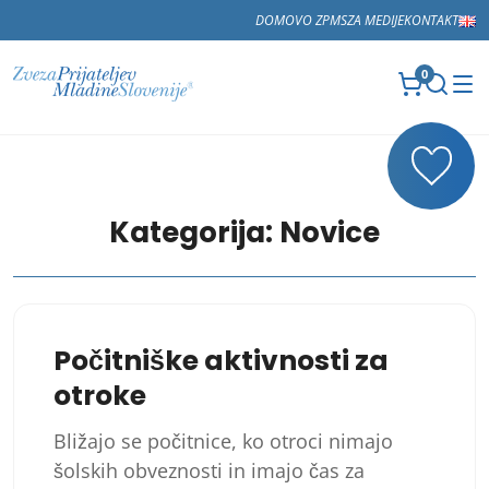
DOMOV
O ZPMS
ZA MEDIJE
KONTAKT
0
Kategorija:
Novice
Počitniške aktivnosti za
otroke
Bližajo se počitnice, ko otroci nimajo
šolskih obveznosti in imajo čas za