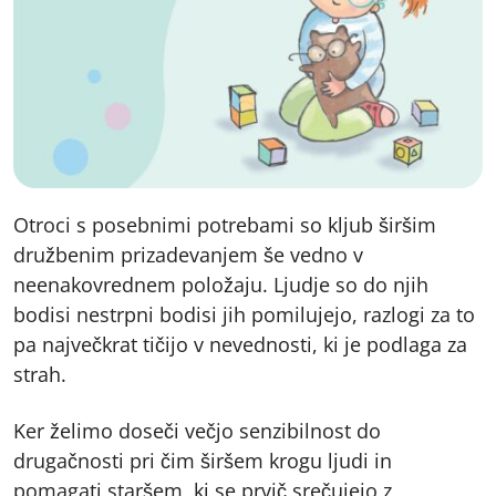
Otroci s posebnimi potrebami so kljub širšim
družbenim prizadevanjem še vedno v
neenakovrednem položaju. Ljudje so do njih
bodisi nestrpni bodisi jih pomilujejo, razlogi za to
pa največkrat tičijo v nevednosti, ki je podlaga za
strah.
Ker želimo doseči večjo senzibilnost do
drugačnosti pri čim širšem krogu ljudi in
pomagati staršem, ki se prvič srečujejo z