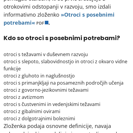
otrokovimi odstopanji v razvoju, smo izdali
informativno zloženko
»Otroci s posebnimi
odpre v novem zavihku
potrebami«
.
PDF
Kdo so otroci s posebnimi potrebami?
otroci s težavami v duševnem razvoju
otroci s slepoto, slabovidnostjo in otroci z okvaro vidne
funkcije
otroci z gluhoto in naglušnostjo
otroci s primanjkljaji na posameznih področjih učenja
otroci z govorno-jezikovnimi težavami
otroci z avtizmom
otroci s čustvenimi in vedenjskimi težavami
otroci z gibalnimi ovirami
otroci z dolgotrajnimi boleznimi
Zloženka podaja osnovne definicije, navaja