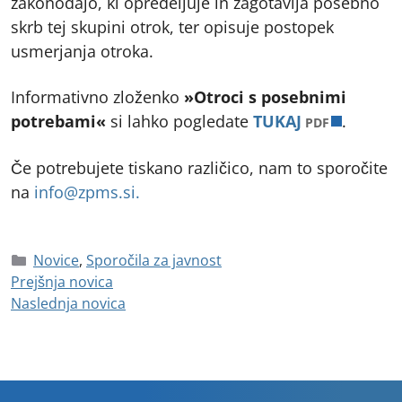
zakonodajo, ki opredeljuje in zagotavlja posebno
skrb tej skupini otrok, ter opisuje postopek
usmerjanja otroka.
Informativno zloženko
»Otroci s posebnimi
odpre 
potrebami«
si lahko pogledate
TUKAJ
.
PDF
Če potrebujete tiskano različico, nam to sporočite
na
info@zpms.si.
Novice
,
Sporočila za javnost
Prejšnja novica
Naslednja novica