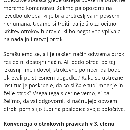
moremo komentirati, želimo pa opozoriti na
izvedbo ukrepa, ki je bila pretresljiva in povsem
nehumana. Upamo si trditi, da je šlo za očitno
kršitev otrokovih pravic, ki bo negativno vplivala
na nadaljnji razvoj otrok.
Sprašujemo se, ali je takšen način odvzema otrok
res edini dostojni način. Ali bodo otroci po tej
izkušnji imeli dovolj strokovne pomoči, da bodo
okrevali po stresnem dogodku? Kako so ustrezne
institucije poskrbele, da so slišale tudi mnenje in
želje otrok? Vsega tega sicer ne vemo, si pa
želimo, da vsi odgovorni, ki načrtujejo odvzem
otrok, pomislijo tudi na posledice svoje odločitve.
Konvencija o otrokovih pravicah v 3. členu