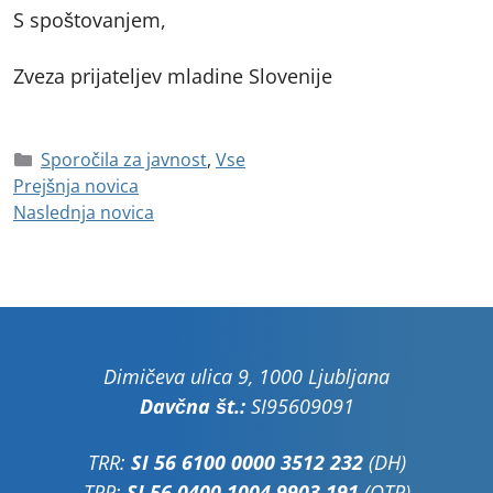
S spoštovanjem,
Zveza prijateljev mladine Slovenije
Sporočila za javnost
,
Vse
Prejšnja novica
Naslednja novica
Dimičeva ulica 9, 1000 Ljubljana
Davčna št.:
SI95609091
TRR:
SI 56 6100 0000 3512 232
(DH)
TRR:
SI 56 0400 1004 9903 191
(OTP)