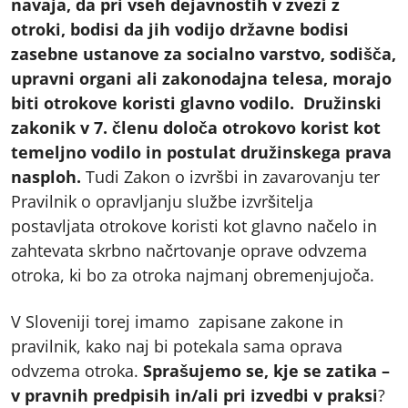
navaja,
da pri vseh dejavnostih v zvezi z
otroki, bodisi da jih vodijo državne bodisi
zasebne ustanove za socialno varstvo, sodišča,
upravni organi ali zakonodajna telesa, morajo
biti otrokove koristi glavno vodilo. Družinski
zakonik v 7. členu določa otrokovo korist kot
temeljno vodilo in postulat družinskega prava
nasploh.
Tudi Zakon o izvršbi in zavarovanju ter
Pravilnik o opravljanju službe izvršitelja
postavljata otrokove koristi kot glavno načelo in
zahtevata skrbno načrtovanje oprave odvzema
otroka, ki bo za otroka najmanj obremenjujoča.
V Sloveniji torej imamo zapisane zakone in
pravilnik, kako naj bi potekala sama oprava
odvzema otroka.
Sprašujemo se, kje se zatika –
v pravnih predpisih in/ali pri izvedbi v praksi
?