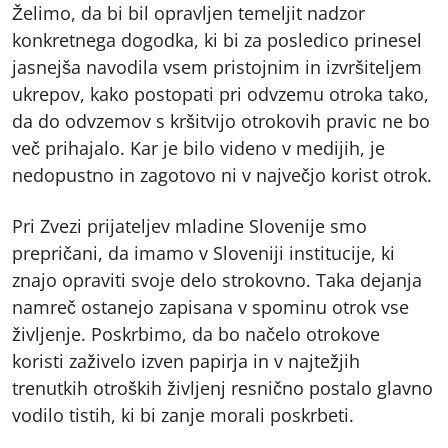
Želimo, da bi bil opravljen temeljit nadzor
konkretnega dogodka, ki bi za posledico prinesel
jasnejša navodila vsem pristojnim in izvršiteljem
ukrepov, kako postopati pri odvzemu otroka tako,
da do odvzemov s kršitvijo otrokovih pravic ne bo
več prihajalo. Kar je bilo videno v medijih, je
nedopustno in zagotovo ni v največjo korist otrok.
Pri Zvezi prijateljev mladine Slovenije smo
prepričani, da imamo v Sloveniji institucije, ki
znajo opraviti svoje delo strokovno. Taka dejanja
namreč ostanejo zapisana v spominu otrok vse
življenje. Poskrbimo, da bo načelo otrokove
koristi zaživelo izven papirja in v najtežjih
trenutkih otroških življenj resnično postalo glavno
vodilo tistih, ki bi zanje morali poskrbeti.