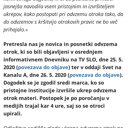
jasnejša navodila vsem pristojnim in izvršiteljem
ukrepov, kako postopati pri odvzemu otroka tako, da
do odvzemov s kršitvijo otrokovih pravic ne bo več
prihajalo.«
Pretresla nas je novica in posnetki odvzema
otrok, ki so bili objavljeni v osrednjem
informativnem Dnevniku na TV SLO, dne 25. 5.
2020 (
povezava do objave
) ter v oddaji Svet na
Kanalu A, dne 26. 5. 2020 (
povezava do objave
).
Dogodek se je zgodil sredi marca, ko so
pristojne institucije izvršile ukrep odvzema
otrok materi. Postopek je po poročanju v
medijih trajal kar 4 ure, saj so se otroci
upirali.
Odločitve sodišča glede ukrepa odvzema otrok ne