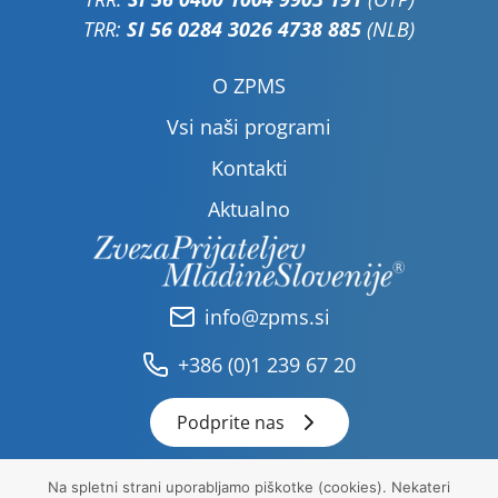
TRR:
SI 56 0284 3026 4738 885
(NLB)
O ZPMS
Vsi naši programi
Kontakti
Aktualno
info@zpms.si
+386 (0)1 239 67 20
Podprite nas
Na spletni strani uporabljamo piškotke (cookies). Nekateri