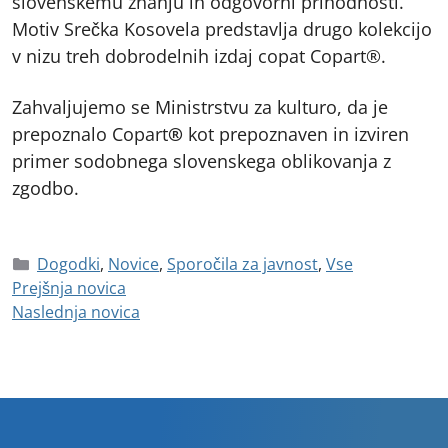
slovenskemu znanju in odgovorni prihodnosti.
Motiv Srečka Kosovela predstavlja drugo kolekcijo
v nizu treh dobrodelnih izdaj copat Copart®.
Zahvaljujemo se Ministrstvu za kulturo, da je
prepoznalo Copart
®
kot prepoznaven in izviren
primer sodobnega slovenskega oblikovanja z
zgodbo.
Dogodki
,
Novice
,
Sporočila za javnost
,
Vse
Prejšnja novica
Naslednja novica