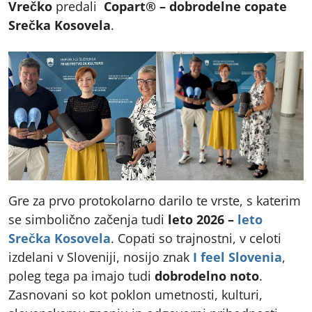
Vrečko
predali
Copart® – dobrodelne copate
Srečka Kosovela
.
Gre za prvo protokolarno darilo te vrste, s katerim
se simbolično začenja tudi
leto 2026 –
leto
Srečka Kosovela
. Copati so trajnostni, v celoti
izdelani v Sloveniji, nosijo znak
I feel Slovenia
,
poleg tega pa imajo tudi
dobrodelno noto
.
Zasnovani so kot poklon umetnosti, kulturi,