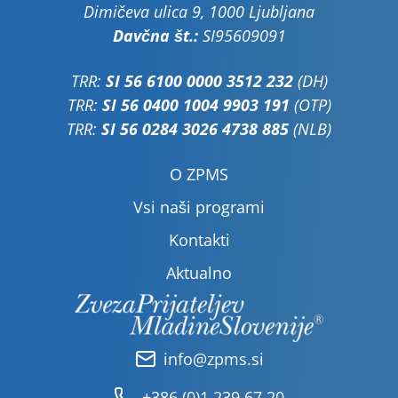
Dimičeva ulica 9, 1000 Ljubljana
Davčna št.:
SI95609091
TRR:
SI 56 6100 0000 3512 232
(DH)
TRR:
SI 56 0400 1004 9903 191
(OTP)
TRR:
SI 56 0284 3026 4738 885
(NLB)
O ZPMS
Vsi naši programi
Kontakti
Aktualno
info@zpms.si
+386 (0)1 239 67 20