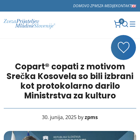
DOMOV
O ZPMS
ZA MEDIJE
KONTAKT
0
Copart® copati z motivom
Srečka Kosovela so bili izbrani
kot protokolarno darilo
Ministrstva za kulturo
30. junija, 2025 by
zpms