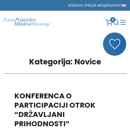
DOMOV
O ZPMS
ZA MEDIJE
KONTAKT
0
Kategorija:
Novice
KONFERENCA O
PARTICIPACIJI OTROK
“DRŽAVLJANI
PRIHODNOSTI”