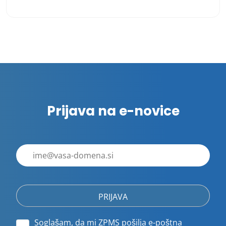
Številčenje
prispevkov
Prijava na e-novice
E-
poštni
naslov
Soglašam, da mi ZPMS pošilja e-poštna