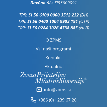
Davčna št.:
SI95609091
TRR:
SI 56 6100 0000 3512 232
(DH)
TRR:
SI 56 0400 1004 9903 191
(OTP)
TRR:
SI 56 0284 3026 4738 885
(NLB)
O ZPMS
Vsi naši programi
Kontakti
Aktualno
info@zpms.si
+386 (0)1 239 67 20