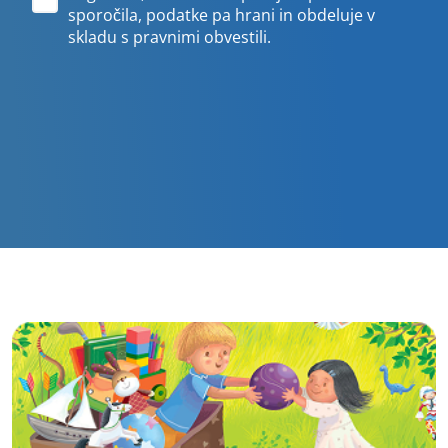
sporočila, podatke pa hrani in obdeluje v
skladu s pravnimi obvestili.