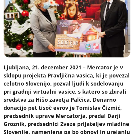
Ljubljana, 21. december 2021 – Mercator je v
sklopu projekta Pravljična vasica, ki je povezal
celotno Slovenijo, pozval ljudi k sodelovanju
pri gradnji virtualni vasice, s katero so zbirali
sredstva za Hišo zavetja Palčica. Denarno
donacijo pet tisoč evrov je Tomislav Čizmić,
predsednik uprave Mercatorja, predal Darji
Groznik, predsednici Zveze prijateljev mladine
Slovenije, namenjena pa bo obnovi in urejanju