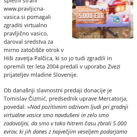
spletni strani
www.pravljicna-
vasica.si pomagali
zgraditi virtualno
pravljično vasico,
daroval sredstva za
mirno zatočišče otrok v
Hiši zavetja Palčica, ki so jo tudi zgradili in
opremili ter leta 2004 predali v uporabo Zvezi
prijateljev mladine Slovenije.
Ob današnji slavnostni predaji donacije je
Tomislav Čizmić, predsednik uprave Mercatorja,
povedal: »
Nad pozitivnim odzivom ljudi pri gradnji
virtualne vasice smo navdušeni in zelo smo
zadovoljni, da smo v tako hitrem času zbrali 5.000
evrov, ki jih danes z največjim veseljem podarjamo