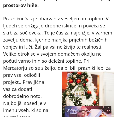
prostorov hiše.
Praznični čas je obarvan z veseljem in toplino. V
ljudeh se prižigajo drobne iskrice in poveča se
skrb za sočloveka. To je čas za najbližje, v varnem
zavetju doma, kjer ne manjka prijetnih božičnih
vonjev in luči. Žal pa vsi ne živijo te realnosti.
Veliko otrok se v svojem domačem okolju ne
počuti varno in niso deležni topline. Pri
Mercatorju so se z željo, da bi bili prazniki lepi za
prav vse, odločili
projektu Pravljična
vasica dodati
dobrodelno noto.
Najboljši sosed je v
imenu vseh, ki so na