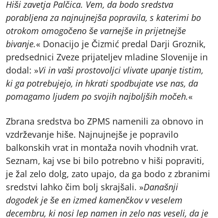
Hiši zavetja Palčica. Vem, da bodo sredstva
porabljena za najnujnejša popravila, s katerimi bo
otrokom omogočeno še varnejše in prijetnejše
bivanje.
« Donacijo je Čizmić predal Darji Groznik,
predsednici Zveze prijateljev mladine Slovenije in
dodal: »
Vi in vaši prostovoljci vlivate upanje tistim,
ki ga potrebujejo, in hkrati spodbujate vse nas, da
pomagamo ljudem po svojih najboljših močeh.
«
Zbrana sredstva bo ZPMS namenili za obnovo in
vzdrževanje hiše. Najnujnejše je popravilo
balkonskih vrat in montaža novih vhodnih vrat.
Seznam, kaj vse bi bilo potrebno v hiši popraviti,
je žal zelo dolg, zato upajo, da ga bodo z zbranimi
sredstvi lahko čim bolj skrajšali. »
Današnji
dogodek je še en izmed kamenčkov v veselem
decembru, ki nosi lep namen in zelo nas veseli, da je