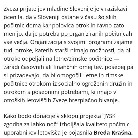
Zveza prijateljev mladine Slovenije je v raziskavi
ocenila, da v Sloveniji ostane v času šolskih
počitnic doma kar polovica otrok in ravno zato
menijo, da je potreba po organiziranih počitnicah
vse večja. Organizacija s svojimi programi zajame
tudi otroke, katerih starši nimajo možnosti, da bi
otroke odpeljali na letne/zimske počitnice —
zaradi časovnih ali finančnih omejitev, posebej pa
si prizadevajo, da bi omogočili letne in zimske
počitnice otrokom iz socialno ogroženih družin in
otrokom s posebnimi potrebami, ki imajo v
otroških letoviščih Zveze brezplačno bivanje.
Kako bodo donacije v sklopu projekta “JYSK
zgodba za lahko noč” izboljšala kvaliteto počitnic
uporabnikov letovišča je pojasnila
Breda Krašna,