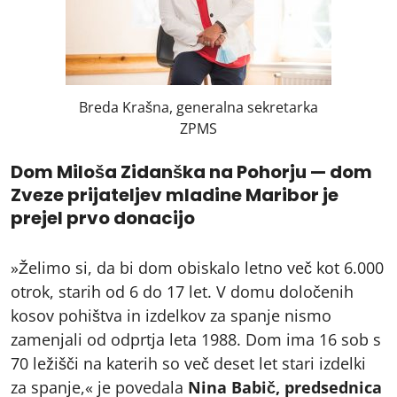
Breda Krašna, generalna sekretarka
ZPMS
Dom Miloša Zidanška na Pohorju — dom
Zveze prijateljev mladine Maribor je
prejel prvo donacijo
»Želimo si, da bi dom obiskalo letno več kot 6.000
otrok, starih od 6 do 17 let. V domu določenih
kosov pohištva in izdelkov za spanje nismo
zamenjali od odprtja leta 1988. Dom ima 16 sob s
70 ležišči na katerih so več deset let stari izdelki
za spanje,« je povedala
Nina Babič, predsednica