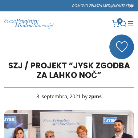
DOMOV
O ZPMS
ZA MEDIJE
KONTAKT
0
SZJ / PROJEKT “JYSK ZGODBA
ZA LAHKO NOČ”
8. septembra, 2021 by
zpms