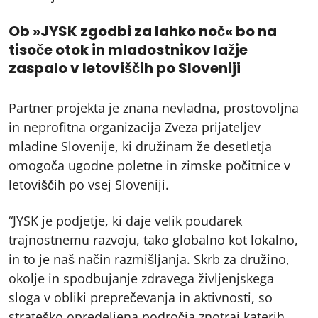
Ob »JYSK zgodbi za lahko noč« bo na
tisoče otok in mladostnikov lažje
zaspalo v letoviščih po Sloveniji
Partner projekta je znana nevladna, prostovoljna
in neprofitna organizacija Zveza prijateljev
mladine Slovenije, ki družinam že desetletja
omogoča ugodne poletne in zimske počitnice v
letoviščih po vsej Sloveniji.
“JYSK je podjetje, ki daje velik poudarek
trajnostnemu razvoju, tako globalno kot lokalno,
in to je naš način razmišljanja. Skrb za družino,
okolje in spodbujanje zdravega življenjskega
sloga v obliki preprečevanja in aktivnosti, so
strateško opredeljena področja znotraj katerih