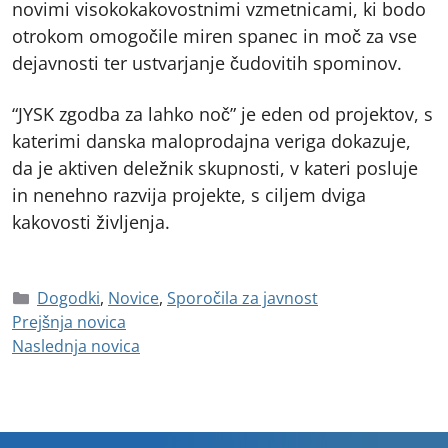
novimi visokokakovostnimi vzmetnicami, ki bodo
otrokom omogočile miren spanec in moč za vse
dejavnosti ter ustvarjanje čudovitih spominov.
“JYSK zgodba za lahko noč” je eden od projektov, s
katerimi danska maloprodajna veriga dokazuje,
da je aktiven deležnik skupnosti, v kateri posluje
in nenehno razvija projekte, s ciljem dviga
kakovosti življenja.
Dogodki
,
Novice
,
Sporočila za javnost
Prejšnja novica
Naslednja novica