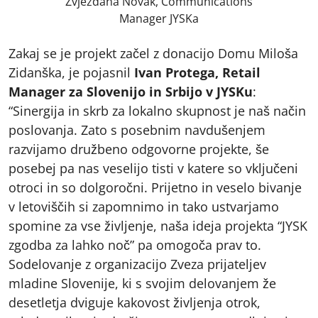
Zvjezdana Novak, Communications
Manager JYSKa
Zakaj se je projekt začel z donacijo Domu Miloša
Zidanška, je pojasnil
Ivan Protega, Retail
Manager za Slovenijo in Srbijo v JYSKu
:
“Sinergija in skrb za lokalno skupnost je naš način
poslovanja. Zato s posebnim navdušenjem
razvijamo družbeno odgovorne projekte, še
posebej pa nas veselijo tisti v katere so vključeni
otroci in so dolgoročni. Prijetno in veselo bivanje
v letoviščih si zapomnimo in tako ustvarjamo
spomine za vse življenje, naša ideja projekta “JYSK
zgodba za lahko noč” pa omogoča prav to.
Sodelovanje z organizacijo Zveza prijateljev
mladine Slovenije, ki s svojim delovanjem že
desetletja dviguje kakovost življenja otrok,