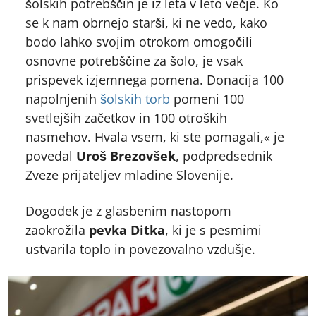
šolskih potrebščin je iz leta v leto večje. Ko
se k nam obrnejo starši, ki ne vedo, kako
bodo lahko svojim otrokom omogočili
osnovne potrebščine za šolo, je vsak
prispevek izjemnega pomena. Donacija 100
napolnjenih
šolskih torb
pomeni 100
svetlejših začetkov in 100 otroških
nasmehov. Hvala vsem, ki ste pomagali,« je
povedal
Uroš Brezovšek
, podpredsednik
Zveze prijateljev mladine Slovenije.
Dogodek je z glasbenim nastopom
zaokrožila
pevka Ditka
, ki je s pesmimi
ustvarila toplo in povezovalno vzdušje.