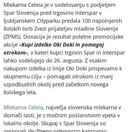
Mlekarna Celeia je v sodelovanju s podjetjem
Spar Slovenija pred trgovino Interspar v
ljubljanskem Cityparku predala 100 napolnjenih
šolskih torb Zvezi prijateljev mladine Slovenije
(ZPMS). Donacija je rezultat poletne promocijske
akcije
»
Kupi izdelke Oki Doki in pomagaj
otrokom
«
, v kateri kupci trgovin Spar in Interspar
lahko sodelujejo do 26. avgusta. Z vsakim
nakupom izdelka iz linije Oki Doki prispevamo k
skupnemu cilju – pomagati otrokom iz manj
vzpodbudnih okolij pred začetkom novega
šolskega leta.
Mlekarna Celeia
, največja slovenska mlekarna v
domači lasti, je z močnim poslanstvom vpeta v
lokalno okolje. Skupaj s Spar Slovenija so
zasnovali družbeno odgovorno kampanjo,