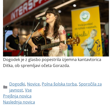
Dogodek je z glasbo popestrila izjemna kantavtorica
Ditka, ob spremljavi očeta Gorazda.
Dogodki
,
Novice
,
Polna šolska torba
,
Sporočila za
javnost
,
Vse
Prejšnja novica
Naslednja novica