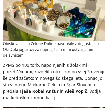
Obiskovalce so Zelene Doline navdušile z degustacijo
Oki Doki jogurtov za najmlajše in mini ustvarjalnimi
delavnicami.
ZPMS bo 100 torb, napolnjenih s šolskimi
potrebščinami, razdelila otrokom po vsej Sloveniji
še pred začetkom novega šolskega leta. Donacijo
sta v imenu Mlekarne Celeia in Spar Slovenija
predala
Tjaša Kobal Anžur
in
Aleš Popič
, vodja
marketinških komunikacij.