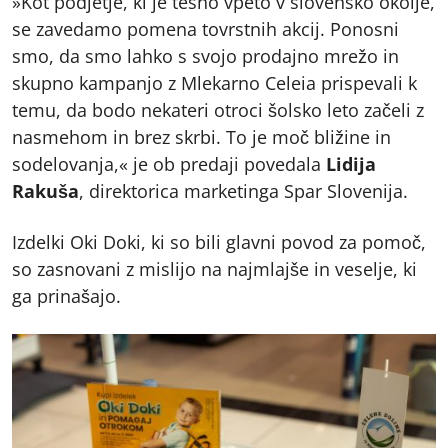
»Kot podjetje, ki je tesno vpeto v slovensko okolje,
se zavedamo pomena tovrstnih akcij. Ponosni
smo, da smo lahko s svojo prodajno mrežo in
skupno kampanjo z Mlekarno Celeia prispevali k
temu, da bodo nekateri otroci šolsko leto začeli z
nasmehom in brez skrbi. To je moč bližine in
sodelovanja,« je ob predaji povedala
Lidija
Rakuša
, direktorica marketinga Spar Slovenija.
Izdelki Oki Doki, ki so bili glavni povod za pomoč,
so zasnovani z mislijo na najmlajše in veselje, ki
ga prinašajo.