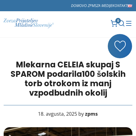
DOMOV
O ZPMS
ZA MEDIJE
KONTAKT
0
Mlekarna CELEIA skupaj S
SPAROM podarila100 šolskih
torb otrokom iz manj
vzpodbudnih okolij
18. avgusta, 2025 by
zpms