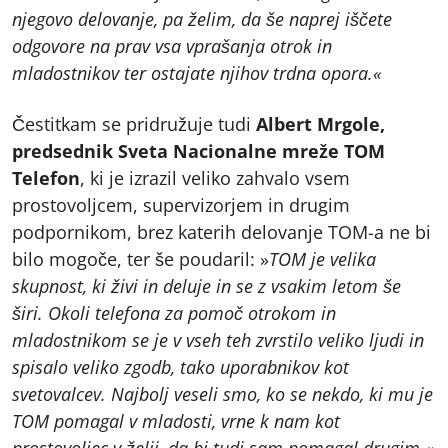
njegovo delovanje, pa želim, da še naprej iščete
odgovore na prav vsa vprašanja otrok in
mladostnikov ter ostajate njihov trdna opora.«
Čestitkam se pridružuje tudi
Albert Mrgole,
predsednik Sveta Nacionalne mreže TOM
Telefon
, ki je izrazil veliko zahvalo vsem
prostovoljcem, supervizorjem in drugim
podpornikom, brez katerih delovanje TOM-a ne bi
bilo mogoče, ter še poudaril: »
TOM je velika
skupnost, ki živi in deluje in se z vsakim letom še
širi. Okoli telefona za pomoč otrokom in
mladostnikom se je v vseh teh zvrstilo veliko ljudi in
spisalo veliko zgodb, tako uporabnikov kot
svetovalcev. Najbolj veseli smo, ko se nekdo, ki mu je
TOM pomagal v mladosti, vrne k nam kot
prostovoljec v želji, da bi tudi sam pomagal drugim.«