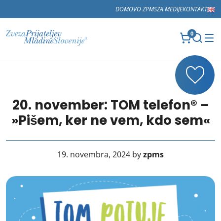
DOMOV
O ZPMS
ZA MEDIJE
KONTAKT
0
20. november: TOM telefon® –
»Pišem, ker ne vem, kdo sem«
19. novembra, 2024 by
zpms