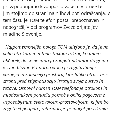
jih vzpodbujamo k zaupanju vase in v druge ter
jim stojimo ob strani na njihovi poti odraščanja. V
tem času je TOM telefon postal prepoznaven in
nepogrešljiv del programov Zveze prijateljev
mladine Slovenije.
»
Najpomembnejša naloga TOM telefona je, da je na
voljo otrokom in mladostnikom takrat, ko imajo
občutek, da se ne morejo zaupati nikomur drugemu
v svoji bližini. Primarna vloga je zagotavljanje
varnega in zaupnega prostora, kjer lahko otroci brez
strahu pred stigmatizacijo izrazijo svoja čustva in
težave. Osnovni namen TOM telefona je otrokom in
mladostnikom ponuditi pomoč v obliki pogovora z
usposobljenim svetovalcem-prostovoljcem, ki jim bo
zagotovil podporo, informacije, pomagal pri iskanju