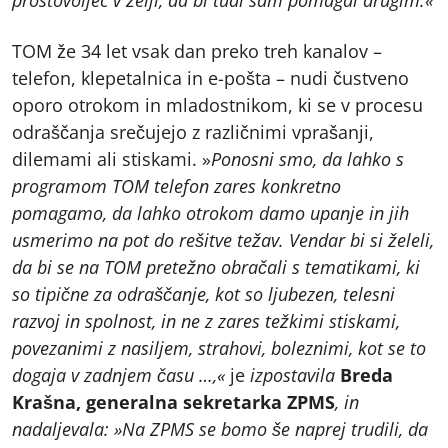
TOM že 34 let vsak dan preko treh kanalov –
telefon, klepetalnica in e-pošta – nudi čustveno
oporo otrokom in mladostnikom, ki se v procesu
odraščanja srečujejo z različnimi vprašanji,
dilemami ali stiskami. »
Ponosni smo, da lahko s
programom TOM telefon zares konkretno
pomagamo, da lahko otrokom damo upanje in jih
usmerimo na pot do rešitve težav. Vendar bi si želeli,
da bi se na TOM pretežno obračali s tematikami, ki
so tipične za odraščanje, kot so ljubezen, telesni
razvoj in spolnost, in ne z zares težkimi stiskami,
povezanimi z nasiljem, strahovi, boleznimi, kot se to
dogaja v zadnjem času …,«
je
izpostavila
Breda
Krašna, generalna sekretarka ZPMS
, in
nadaljevala: »Na ZPMS se bomo še naprej trudili, da