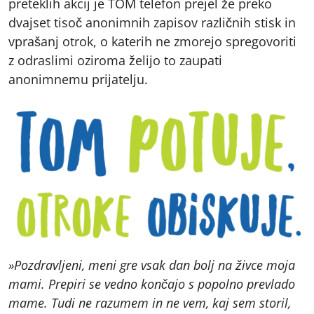
preteklih akcij je TOM telefon prejel že preko
dvajset tisoč anonimnih zapisov različnih stisk in
vprašanj otrok, o katerih ne zmorejo spregovoriti
z odraslimi oziroma želijo to zaupati
anonimnemu prijatelju.
»Pozdravljeni, meni gre vsak dan bolj na živce moja
mami. Prepiri se vedno končajo s popolno prevlado
mame. Tudi ne razumem in ne vem, kaj sem storil,