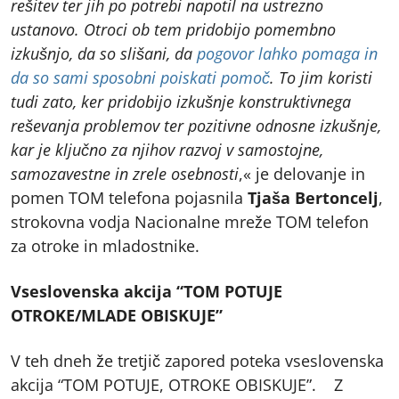
rešitev ter jih po potrebi napotil na ustrezno
ustanovo. Otroci ob tem pridobijo pomembno
izkušnjo, da so slišani, da
pogovor lahko pomaga in
da so sami sposobni poiskati pomoč
. To jim koristi
tudi zato, ker pridobijo izkušnje konstruktivnega
reševanja problemov ter pozitivne odnosne izkušnje,
kar je ključno za njihov razvoj v samostojne,
samozavestne in zrele osebnosti
,« je delovanje in
pomen TOM telefona pojasnila
Tjaša Bertoncelj
,
strokovna vodja Nacionalne mreže TOM telefon
za otroke in mladostnike.
Vseslovenska akcija “TOM POTUJE
OTROKE/MLADE OBISKUJE”
V teh dneh že tretjič zapored poteka vseslovenska
akcija “TOM POTUJE, OTROKE OBISKUJE”. Z