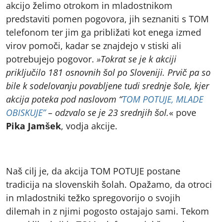
akcijo želimo otrokom in mladostnikom
predstaviti pomen pogovora, jih seznaniti s TOM
telefonom ter jim ga približati kot enega izmed
virov pomoči, kadar se znajdejo v stiski ali
potrebujejo pogovor.
»Tokrat se je k akciji
priključilo 181 osnovnih šol po Sloveniji. Prvič pa so
bile k sodelovanju povabljene tudi srednje šole, kjer
akcija poteka pod naslovom “
TOM POTUJE, MLADE
OBISKUJE”
– odzvalo se je 23 srednjih šol.
« pove
Pika Jamšek
, vodja akcije.
Naš cilj je, da akcija TOM POTUJE postane
tradicija na slovenskih šolah. Opažamo, da otroci
in mladostniki težko spregovorijo o svojih
dilemah in z njimi pogosto ostajajo sami. Tekom