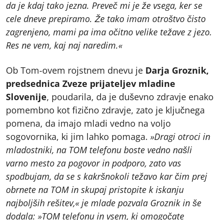
da je kdaj tako jezna. Preveč mi je že vsega, ker se
cele dneve prepiramo. Že tako imam otroštvo čisto
zagrenjeno, mami pa ima očitno velike težave z jezo.
Res ne vem, kaj naj naredim.«
Ob Tom-ovem rojstnem dnevu je
Darja Groznik,
predsednica Zveze prijateljev mladine
Slovenije
, poudarila, da je duševno zdravje enako
pomembno kot fizično zdravje, zato je ključnega
pomena, da imajo mladi vedno na voljo
sogovornika, ki jim lahko pomaga.
»Dragi otroci in
mladostniki, na TOM telefonu boste vedno našli
varno mesto za pogovor in podporo, zato vas
spodbujam, da se s kakršnokoli težavo kar čim prej
obrnete na TOM in skupaj pristopite k iskanju
najboljših rešitev,« je mlade pozvala Groznik in še
dodala: »TOM telefonu in vsem, ki omogočate