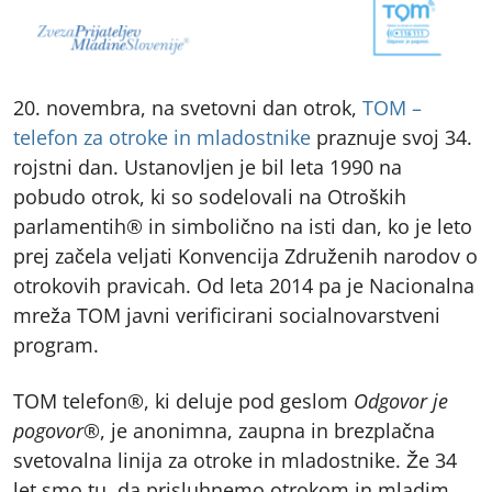
20. novembra, na svetovni dan otrok,
TOM –
telefon za otroke in mladostnike
praznuje svoj 34.
rojstni dan. Ustanovljen je bil leta 1990 na
pobudo otrok, ki so sodelovali na Otroških
parlamentih
®
in simbolično na isti dan, ko je leto
prej začela veljati Konvencija Združenih narodov o
otrokovih pravicah. Od leta 2014 pa je Nacionalna
mreža TOM javni verificirani socialnovarstveni
program.
TOM telefon®, ki deluje pod geslom
Odgovor je
pogovor®
, je anonimna, zaupna in brezplačna
svetovalna linija za otroke in mladostnike. Že 34
let smo tu, da prisluhnemo otrokom in mladim,