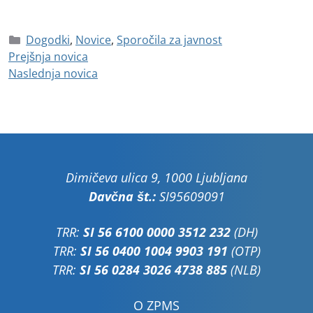
Dogodki
,
Novice
,
Sporočila za javnost
Prejšnja novica
Naslednja novica
Dimičeva ulica 9, 1000 Ljubljana
Davčna št.:
SI95609091
TRR:
SI 56 6100 0000 3512 232
(DH)
TRR:
SI 56 0400 1004 9903 191
(OTP)
TRR:
SI 56 0284 3026 4738 885
(NLB)
O ZPMS