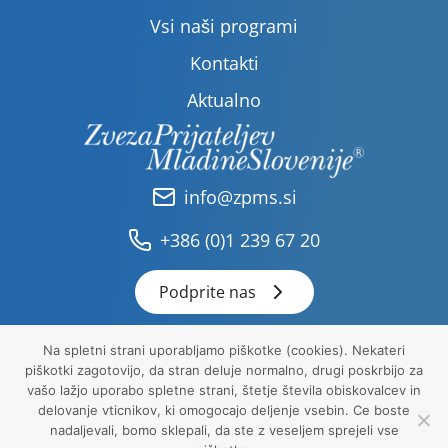
Vsi naši programi
Kontakti
Aktualno
info@zpms.si
+386 (0)1 239 67 20
Podprite nas
Na spletni strani uporabljamo piškotke (cookies). Nekateri
piškotki zagotovijo, da stran deluje normalno, drugi poskrbijo za
Pravna obvestila
vašo lažjo uporabo spletne strani, štetje števila obiskovalcev in
Politika zasebnosti
delovanje vticnikov, ki omogocajo deljenje vsebin. Ce boste
Piškotki
nadaljevali, bomo sklepali, da ste z veseljem sprejeli vse