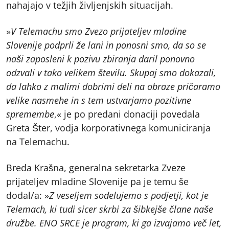
nahajajo v težjih življenjskih situacijah.
»
V Telemachu smo Zvezo prijateljev mladine
Slovenije podprli že lani in ponosni smo, da so se
naši zaposleni k pozivu zbiranja daril ponovno
odzvali v tako velikem številu. Skupaj smo dokazali,
da lahko z malimi dobrimi deli na obraze pričaramo
velike nasmehe in s tem ustvarjamo pozitivne
spremembe
,« je po predani donaciji povedala
Greta Šter, vodja korporativnega komuniciranja
na Telemachu.
Breda Krašna, generalna sekretarka Zveze
prijateljev mladine Slovenije pa je temu še
dodal/a: »
Z veseljem sodelujemo s podjetji, kot je
Telemach, ki tudi sicer skrbi za šibkejše člane naše
družbe. ENO SRCE je program, ki ga izvajamo več let,