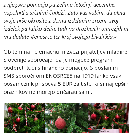
z njegovo pomočjo pa želimo letošnji december
napolniti s srčnimi čudeži. Zato vas vabim, da okna
svoje hiše okrasite z doma izdelanim srcem, svoj
izdelek pa lahko delite tudi na družbenih omrežjih in
mu dodate #enosrce ter kraj svojega bivališča
.«
Ob tem na Telemachu in Zvezi prijateljev mladine
Slovenije sporočajo, da je mogoče program
podpreti tudi s finančno donacijo. S poslanim
SMS sporočilom ENOSRCE5 na 1919 lahko vsak
posameznik prispeva 5 EUR za tiste, ki si najlepših
praznikov ne morejo pričarati sami.