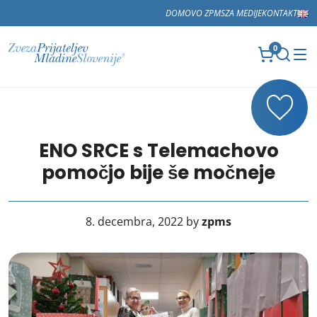
DOMOV
O ZPMS
ZA MEDIJE
KONTAKT
0
ENO SRCE s Telemachovo
pomočjo bije še močneje
8. decembra, 2022 by
zpms