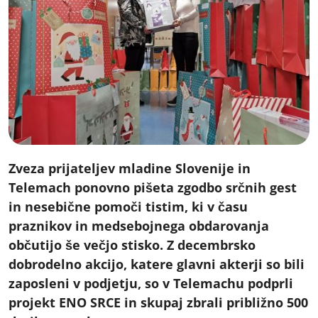
Zveza prijateljev mladine Slovenije in
Telemach ponovno pišeta zgodbo srčnih gest
in nesebične pomoči tistim, ki v času
praznikov in medsebojnega obdarovanja
občutijo še večjo stisko. Z decembrsko
dobrodelno akcijo, katere glavni akterji so bili
zaposleni v podjetju, so v Telemachu podprli
projekt ENO SRCE in skupaj zbrali približno 500