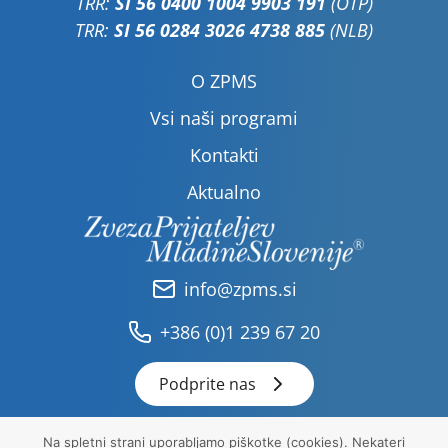
TRR:
SI 56 0400 1004 9903 191
(OTP)
TRR:
SI 56 0284 3026 4738 885
(NLB)
O ZPMS
Vsi naši programi
Kontakti
Aktualno
info@zpms.si
+386 (0)1 239 67 20
Podprite nas
Na spletni strani uporabljamo piškotke (cookies). Nekateri