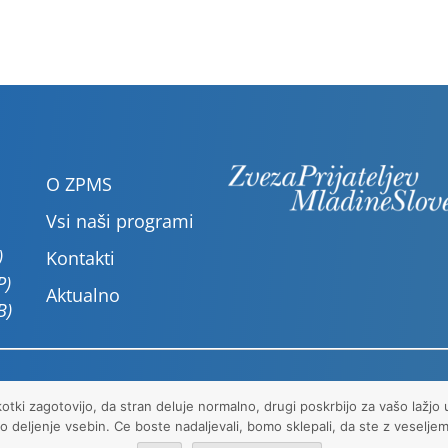
O ZPMS
Vsi naši programi
)
Kontakti
P)
Aktualno
B)
škotki
otki zagotovijo, da stran deluje normalno, drugi poskrbijo za vašo lažjo 
o deljenje vsebin. Ce boste nadaljevali, bomo sklepali, da ste z veseljem