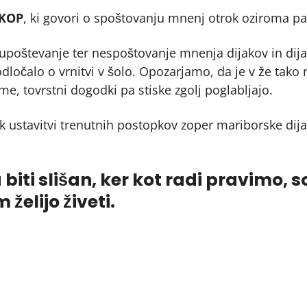
 KOP
, ki govori o spoštovanju mnenj otrok oziroma part
oštevanje ter nespoštovanje mnenja dijakov in dijakin
 odločalo o vrnitvi v šolo. Opozarjamo, da je v že tako
me, tovrstni dogodki pa stiske zgolj poglabljajo.
 ustavitvi trenutnih postopkov zoper mariborske dijak
biti slišan, ker kot radi pravimo, 
 želijo živeti.