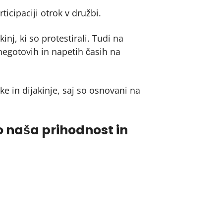
icipaciji otrok v družbi.
j, ki so protestirali. Tudi na
 negotovih in napetih časih na
e in dijakinje, saj so osnovani na
so naša prihodnost in