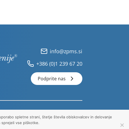
info@zpms.si
+386 (0)1 239 67 20
Podprite nas
ZPMS 2026 © Vse pravice pridržane.
uporabo spletne strani, štetje števila obiskovalcev in delovanje
 sprejeli vse piškotke.