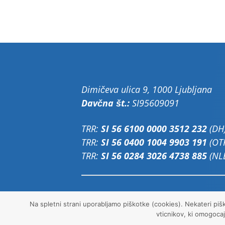
Dimičeva ulica 9, 1000 Ljubljana
Davčna št.:
SI95609091
TRR:
SI 56 6100 0000 3512 232
(DH
TRR:
SI 56 0400 1004 9903 191
(OT
TRR:
SI 56 0284 3026 4738 885
(NL
Pravna obvestila
Politika zasebnosti
Pi
Na spletni strani uporabljamo piškotke (cookies). Nekateri pišk
vticnikov, ki omogocaj