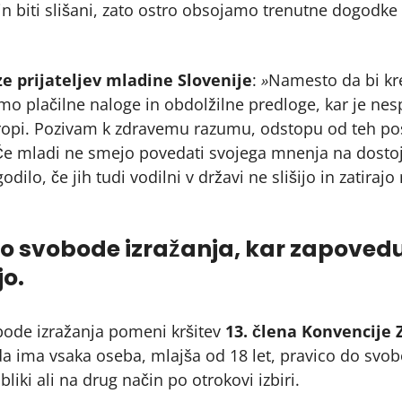
 in biti slišani, zato ostro obsojamo trenutne dogodke
e prijateljev mladine Slovenije
:
»
Namesto da bi kre
mo plačilne naloge in obdolžilne predloge, kar je nes
 Evropi. Pozivam k zdravemu razumu, odstopu od teh p
Če mladi ne smejo povedati svojega mnenja na dostoje
o, če jih tudi vodilni v državi ne slišijo in zatirajo 
 svobode izražanja, kar zapoveduje
jo.
bode izražanja pomeni kršitev
13. člena Konvencije 
 da ima vsaka oseba, mlajša od 18 let, pravico do svo
obliki ali na drug način po otrokovi izbiri.