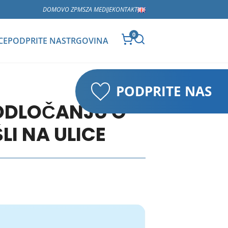
DOMOV
O ZPMS
ZA MEDIJE
KONTAKT
0
CE
PODPRITE NAS
TRGOVINA
PODPRITE NAS
I ODLOČANJU O
LI NA ULICE