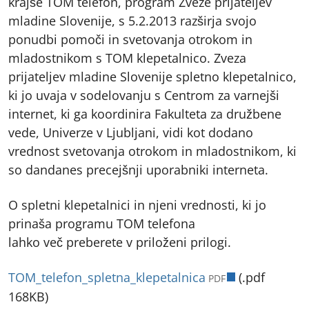
krajše TOM telefon, program Zveze prijateljev
mladine Slovenije, s 5.2.2013 razširja svojo
ponudbi pomoči in svetovanja otrokom in
mladostnikom s TOM klepetalnico. Zveza
prijateljev mladine Slovenije spletno klepetalnico,
ki jo uvaja v sodelovanju s Centrom za varnejši
internet, ki ga koordinira Fakulteta za družbene
vede, Univerze v Ljubljani, vidi kot dodano
vrednost svetovanja otrokom in mladostnikom, ki
so dandanes precejšnji uporabniki interneta.
O spletni klepetalnici in njeni vrednosti, ki jo
prinaša programu TOM telefona
lahko več preberete v priloženi prilogi.
odpre v nov
TOM_telefon_spletna_klepetalnica
(.pdf
PDF
168KB)