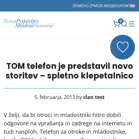
DOMOV
O ZPMS
ZA MEDIJE
KONTAKT
0
TOM telefon je predstavil novo
storitev – spletno klepetalnico
5. februarja, 2013 by
clan test
V želji, da bi otroci in mladostniki hitro dobili
odgovore na vprašanja in zadrege na internetu in
tudi nasploh, Telefon za otroke in mladostnike,