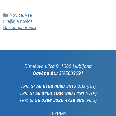
Novice
,
Vse
Prejšnja novica
Naslednja novica
Dimičeva ulica 9, 1000 Ljubljana
Davčna št.:
SI95609091
TRR:
SI 56 6100 0000 3512 232
(DH)
TRR:
SI 56 0400 1004 9903 191
(OTP)
TRR:
SI 56 0284 3026 4738 885
(NLB)
O ZPMS