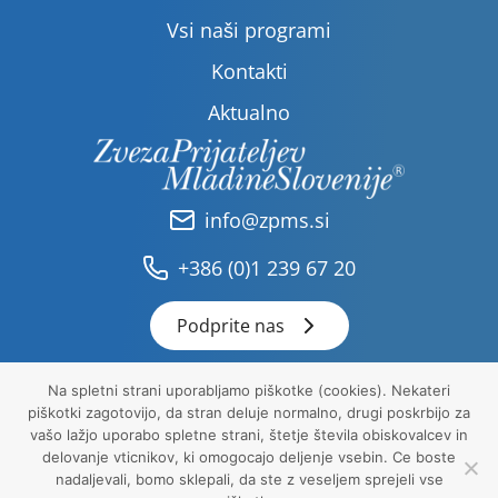
Vsi naši programi
Kontakti
Aktualno
info@zpms.si
+386 (0)1 239 67 20
Podprite nas
Na spletni strani uporabljamo piškotke (cookies). Nekateri
piškotki zagotovijo, da stran deluje normalno, drugi poskrbijo za
Pravna obvestila
vašo lažjo uporabo spletne strani, štetje števila obiskovalcev in
Politika zasebnosti
delovanje vticnikov, ki omogocajo deljenje vsebin. Ce boste
Piškotki
nadaljevali, bomo sklepali, da ste z veseljem sprejeli vse