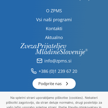
O ZPMS
Vsi naši programi
Kontakti
Aktualno
info@zpms.si
+386 (0)1 239 67 20
Podprite nas
Na spletni strani uporabljamo piškotke (cookies). Nekateri
piškotki zagotovijo, da stran deluje normalno, drugi poskrbijo za
Pravna obvestila
vašo lažjo uporabo spletne strani, štetje števila obiskovalcev in