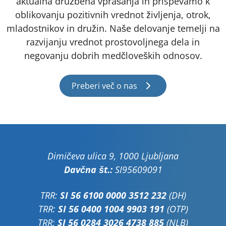
aktualna družbena vprašanja in prispevamo k
oblikovanju pozitivnih vrednot življenja, otrok,
mladostnikov in družin. Naše delovanje temelji na
razvijanju vrednot prostovoljnega dela in
negovanju dobrih medčloveških odnosov.
Preberi več o nas
Dimičeva ulica 9, 1000 Ljubljana
Davčna št.:
SI95609091
TRR:
SI 56 6100 0000 3512 232
(DH)
TRR:
SI 56 0400 1004 9903 191
(OTP)
TRR:
SI 56 0284 3026 4738 885
(NLB)