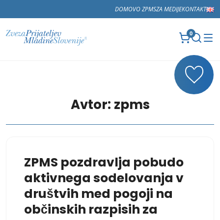
DOMOV
O ZPMS
ZA MEDIJE
KONTAKT
0
Avtor:
zpms
ZPMS pozdravlja pobudo
aktivnega sodelovanja v
društvih med pogoji na
občinskih razpisih za