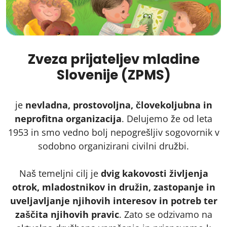
Zveza prijateljev mladine
Slovenije (ZPMS)
je
nevladna, prostovoljna, človekoljubna in
neprofitna organizacija
. Delujemo že od leta
1953 in smo vedno bolj nepogrešljiv sogovornik v
sodobno organizirani civilni družbi.
Naš temeljni cilj je
dvig kakovosti življenja
otrok, mladostnikov in družin, zastopanje in
uveljavljanje njihovih interesov in potreb ter
zaščita njihovih pravic
. Zato se odzivamo na