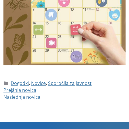
Dogodki
,
Novice
,
Sporočila za javnost
Prejšnja novica
Naslednja novica