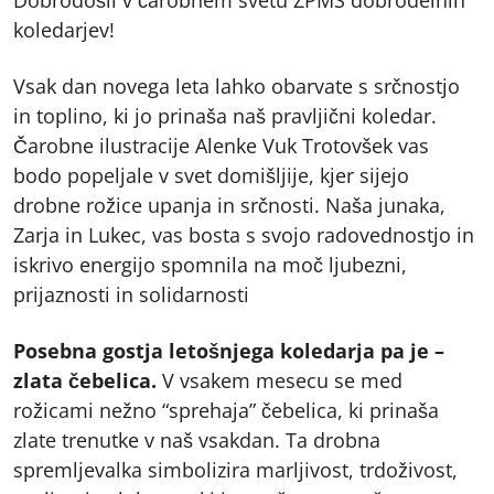
koledarjev!
Vsak dan novega leta lahko obarvate s srčnostjo
in toplino, ki jo prinaša naš pravljični koledar.
Čarobne ilustracije Alenke Vuk Trotovšek vas
bodo popeljale v svet domišljije, kjer sijejo
drobne rožice upanja in srčnosti. Naša junaka,
Zarja in Lukec, vas bosta s svojo radovednostjo in
iskrivo energijo spomnila na moč ljubezni,
prijaznosti in solidarnosti
Posebna gostja letošnjega koledarja pa je –
zlata čebelica.
V vsakem mesecu se med
rožicami nežno “sprehaja” čebelica, ki prinaša
zlate trenutke v naš vsakdan. Ta drobna
spremljevalka simbolizira marljivost, trdoživost,