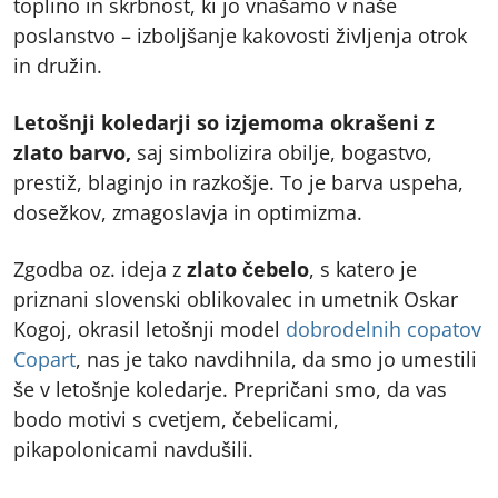
toplino in skrbnost, ki jo vnašamo v naše
poslanstvo – izboljšanje kakovosti življenja otrok
in družin.
Letošnji koledarji so izjemoma okrašeni z
zlato barvo,
saj simbolizira obilje, bogastvo,
prestiž, blaginjo in razkošje. To je barva uspeha,
dosežkov, zmagoslavja in optimizma.
Zgodba oz. ideja z
zlato čebelo
, s katero je
priznani slovenski oblikovalec in umetnik Oskar
Kogoj, okrasil letošnji model
dobrodelnih copatov
Copart
, nas je tako navdihnila, da smo jo umestili
še v letošnje koledarje. Prepričani smo, da vas
bodo motivi s cvetjem, čebelicami,
pikapolonicami navdušili.