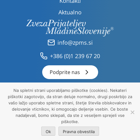
Kontakti
Aktualno
info@zpms.si
+386 (0)1 239 67 20
Podprite nas
Na spletni strani uporabljamo piškotke (cookies). Nekateri
piškotki zagotovijo, da stran deluje normalno, drugi poskrbijo za
Pravna obvestila
vašo lažjo uporabo spletne strani, štetje števila obiskovalcev in
Politika zasebnosti
delovanje vticnikov, ki omogocajo deljenje vsebin. Ce boste
Piškotki
nadaljevali, bomo sklepali, da ste z veseljem sprejeli vse
piškotke.
ZPMS 2026 © Vse pravice pridržane.
Ok
Pravna obvestila