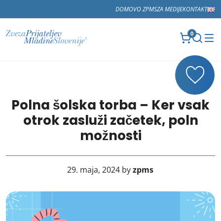
DOMOV
O ZPMS
ZA MEDIJE
KONTAKT
0
Polna šolska torba – Ker vsak
otrok zasluži začetek, poln
možnosti
29. maja, 2024 by
zpms