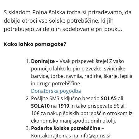
S skladom Polna šolska torba si prizadevamo, da
dobijo otroci vse šolske potrebščine, ki jih
potrebujejo za delo in sodelovanje pri pouku.
Kako lahko pomagate?
Donirajte
– Vsak prispevek šteje! Z vašo
pomočjo lahko kupimo zvezke, svinčnike,
barvice, torbe, ravnila, radirke, škarje, lepila
in druge potrebščine.
Donatorska pogodba
Pošljite SMS s ključno besedo
SOLA5
ali
SOLA10
na
1919
in tako prispevate 5€ ali
10€ za nakup šolskih potrebščin otrokom iz
ekonomsko manj spodbudnih okolij.
Podarite šolske potrebščine
–
Kontaktirajte nas na info@zpms.si.