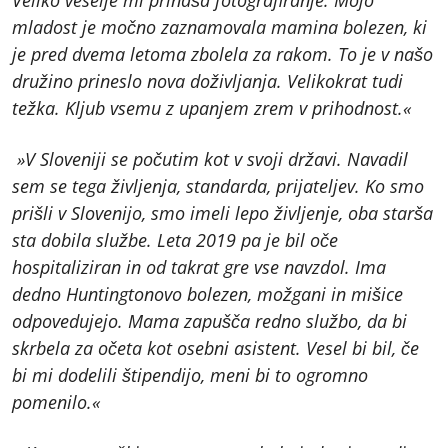
mladost je močno zaznamovala mamina bolezen, ki
je pred dvema letoma zbolela za rakom. To je v našo
družino prineslo nova doživljanja. Velikokrat tudi
težka. Kljub vsemu z upanjem zrem v prihodnost.«
»V Sloveniji se počutim kot v svoji državi. Navadil
sem se tega življenja, standarda, prijateljev. Ko smo
prišli v Slovenijo, smo imeli lepo življenje, oba starša
sta dobila službe. Leta 2019 pa je bil oče
hospitaliziran in od takrat gre vse navzdol. Ima
dedno Huntingtonovo bolezen, možgani in mišice
odpovedujejo. Mama zapušča redno službo, da bi
skrbela za očeta kot osebni asistent. Vesel bi bil, če
bi mi dodelili štipendijo, meni bi to ogromno
pomenilo.«