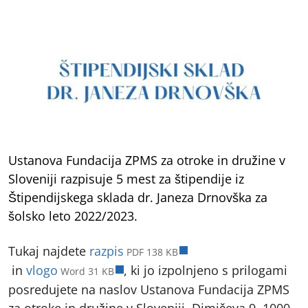
Ustanova Fundacija ZPMS za otroke in družine v
Sloveniji razpisuje 5 mest za štipendije iz
Štipendijskega sklada dr. Janeza Drnovška za
šolsko leto 2022/2023.
Tukaj najdete
razpis
PDF 138 KB
odpre v novem zavihku
odpre v novem zavihku
in
vlogo
, ki jo izpolnjeno s prilogami
Word 31 KB
posredujete na naslov Ustanova Fundacija ZPMS
za otroke in družine v Sloveniji, Dimičeva 9, 1000