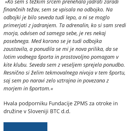
»Ko sem s težkim srcem prenehala jadrati zaradi
finančnih težav, sem se vpisala na odbojko. Na
odbojki je bilo seveda tudi lepo, a ni se moglo
primerjati z jadranjem. Ta adrenalin, ko si sam sredi
morja, odvisen od samega sebe, je res nekaj
posebnega. Med korono se je tudi odbojka
zaustavila, a ponudila se mi je nova prilika, da se
lotim vodnega športa in prostovoljno pomagam v
kite klubu. Seveda sem z veseljem sprejela ponudbo.
Resnično si želim tekmovalnega nivoja v tem športu,
saj sem po naravi zelo vztrajna in povezana z
morjem in športom.«
Hvala podporniku Fundacije ZPMS za otroke in
družine v Sloveniji BTC d.d.