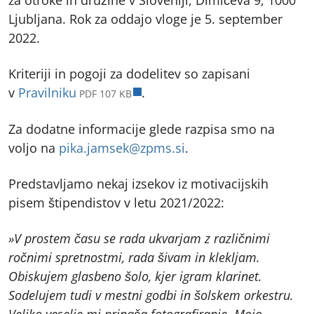
Ljubljana. Rok za oddajo vloge je 5. september
2022.
Kriteriji in pogoji za dodelitev so zapisani
odpre v novem zavihku
v
Pravilniku
.
PDF 107 KB
Za dodatne informacije glede razpisa smo na
voljo na
pika.jamsek@zpms.si
.
Predstavljamo nekaj izsekov iz motivacijskih
pisem štipendistov v letu 2021/2022:
»V prostem času se rada ukvarjam z različnimi
ročnimi spretnostmi, rada šivam in klekljam.
Obiskujem glasbeno šolo, kjer igram klarinet.
Sodelujem tudi v mestni godbi in šolskem orkestru.
Veliko veselje mi prinaša fotografiranje. Mojo