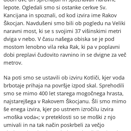
lepote. Ogledali smo si ostanke cerkve Sv.
Kancijana in spoznali, od kod izvira ime Rakov
Škocjan. Navdušeni smo bili ob pogledu na Veliki
naravni most, ki se s svojimi 37 višinskimi metri
dviga v nebo. V času našega obiska se je pod
mostom lenobno vila reka Rak, ki pa v poplavni
dobi preplavi čudovito ravnino in se dvigne za več
metrov.
Na poti smo se ustavili ob izviru Kotliči, kjer voda
brbotaje prihaja na površje izpod skal. Sprehodili
smo se mimo 400 let starega mogočnega hrasta,
najstarejšega v Rakovem Škocjanu. Šli smo mimo
še enega izvira, kjer po ustnem izročilu izvira
»moška voda«; v preteklosti so se moški z njo
umivali in na tak način poskrbeli za večjo