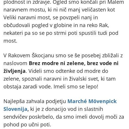
plodnost in zdravje. Ogled smo končali pri Malem
naravnem mostu, ki ni nič manj veličasten kot
Veliki naravni most, se povzpeli nanj in
občudovali pogled v globine in na reko Rak,
nekateri pa so se po strmi poti spustili tudi pod
most.
V Rakovem Škocjanu smo se še posebej zbližali z
naslovom
Brez modre ni zelene, brez vode ni
življenja
. Videli smo odtenke od modre do
zelene, spoznali naravni in živalski svet, ki tam
obstaja zaradi vode. Imeli smo se lepo!
Najlepša zahvala podjetju
Marché Mövenpick
Slovenija
,
ki je z donacijo vod in slastnih
sendvičev poskrbelo, da smo imeli dovolj moči za
pohod po učni poti.