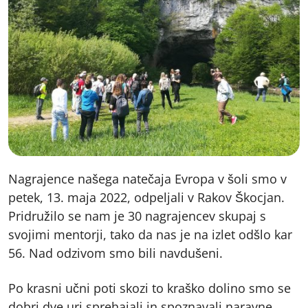
Nagrajence našega natečaja Evropa v šoli smo v
petek, 13. maja 2022, odpeljali v Rakov Škocjan.
Pridružilo se nam je 30 nagrajencev skupaj s
svojimi mentorji, tako da nas je na izlet odšlo kar
56. Nad odzivom smo bili navdušeni.
Po krasni učni poti skozi to kraško dolino smo se
dobri dve uri sprehajali in spoznavali naravne