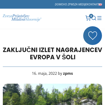
DOMOV
O ZPMS
ZA MEDIJE
KONTAKT
0
ZAKLJUČNI IZLET NAGRAJENCEV
EVROPA V ŠOLI
16. maja, 2022 by
zpms