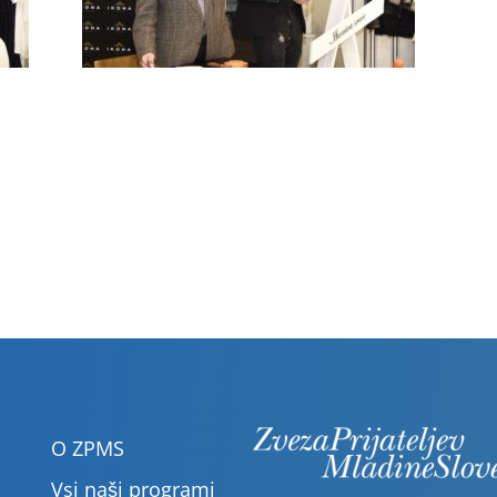
O ZPMS
Vsi naši programi