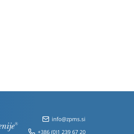
info@zpms.si
+386 (0)1 239 67 20