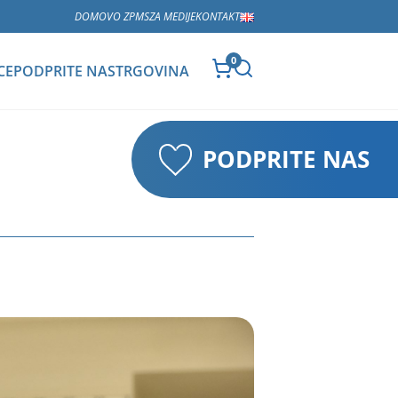
DOMOV
O ZPMS
ZA MEDIJE
KONTAKT
0
CE
PODPRITE NAS
TRGOVINA
PODPRITE NAS