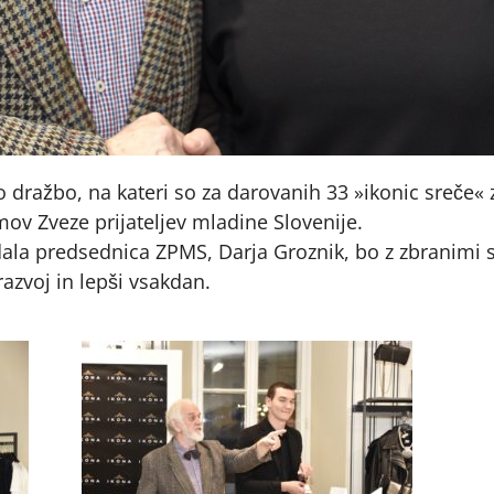
no dražbo, na kateri so za darovanih 33 »ikonic sreče«
ov Zveze prijateljev mladine Slovenije.
dala predsednica ZPMS, Darja Groznik, bo z zbranimi
zvoj in lepši vsakdan.