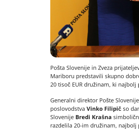
Pošta Slovenije in Zveza prijatelj
Mariboru predstavili skupno dobr
20 tisoč EUR družinam, ki najbolj
Generalni direktor Pošte Slovenij
poslovodstva
Vinko Filipič
so dan
Slovenije
Bredi Krašna
simbolično
razdelila 20-im družinam, najbolj