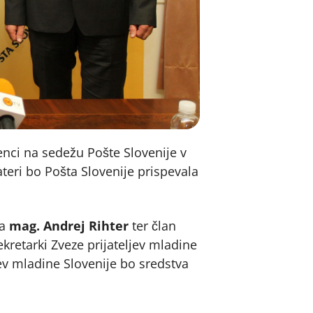
renci na sedežu Pošte Slovenije v
eri bo Pošta Slovenije prispevala
ja
mag. Andrej Rihter
ter član
kretarki Zveze prijateljev mladine
jev mladine Slovenije bo sredstva