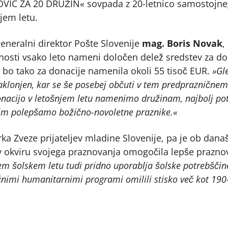
IC ZA 20 DRUŽIN« sovpada z 20-letnico samostojnega
jem letu.
 generalni direktor Pošte Slovenije
mag. Boris Novak
,
nosti vsako leto nameni določen delež sredstev za do
 bo tako za donacije namenila okoli 55 tisoč EUR.
»Gl
aklonjen, kar se še posebej občuti v tem predprazničnem
donacijo v letošnjem letu namenimo družinam, najbolj po
 jim polepšamo božično-novoletne praznike.«
rka Zveze prijateljev mladine Slovenije, pa je ob da
o v okviru svojega praznovanja omogočila lepše prazno
em šolskem letu tudi pridno uporablja šolske potrebščine, 
čnimi humanitarnimi programi omilili stisko več kot 19