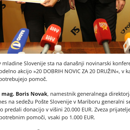
ev mladine Slovenije sta na današnji novinarski konfe
odelno akcijo »20 DOBRIH NOVIC ZA 20 DRUŽIN«, v kat
 potrebujejo pomoč.
e
mag. Boris Novak
, namestnik generalnega direktor
es na sedežu Pošte Slovenije v Mariboru generalni se
 predali donacijo v višini 20.000 EUR. Zveza prijatel
 potrebnim pomoči, vsaki po 1.000 EUR.