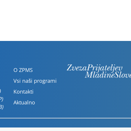
O ZPMS
Vsi naši programi
)
Kontakti
P)
Aktualno
B)