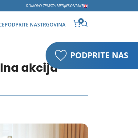
DOMOV
O ZPMS
ZA MEDIJE
KONTAKT
0
CE
PODPRITE NAS
TRGOVINA
PODPRITE NAS
lna akcija