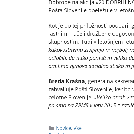
Dobrodelna akcija »20 DOBRIH NOV
Pošta Slovenije obeležuje v letošn
Kot je ob tej priložnosti poudaril
lastnimi načeli družbene odgovor
skupnostim. Tudi v letošnjem letu
kakovostnemu življenju ni najbolj n
odločili, da našo pomoč in veliko 
omilimo njihovo socialno stisko in
Breda Krašna
, generalna sekreta
zahvaljuje Pošti Slovenije, ker b
celotne Slovenije.
»Veliko otrok v t
pa smo na ZPMS v letu 2015 z razli
Novice
,
Vse