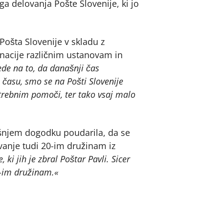
 delovanja Pošte Slovenije, ki jo
 Pošta Slovenije v skladu z
nacije različnim ustanovam in
ede na to, da današnji čas
 času, smo se na Pošti Slovenije
trebnim pomoči, ter tako vsaj malo
našnjem dogodku poudarila, da se
vanje tudi 20-im družinam iz
ki jih je zbral Poštar Pavli. Sicer
0-im družinam.«