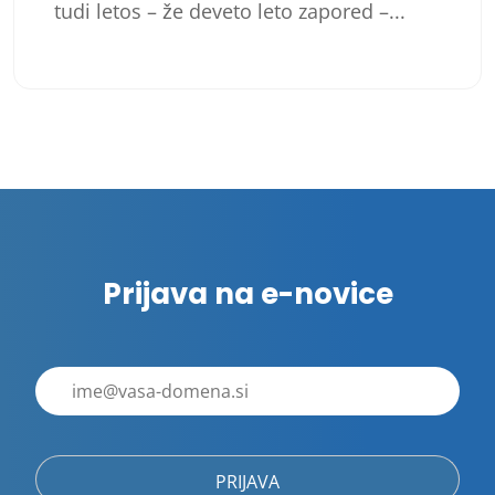
tudi letos – že deveto leto zapored –...
Številčenje
prispevkov
Prijava na e-novice
E-
poštni
naslov