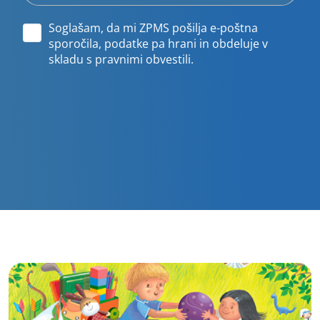
Soglašam, da mi ZPMS pošilja e-poštna
sporočila, podatke pa hrani in obdeluje v
skladu s pravnimi obvestili.