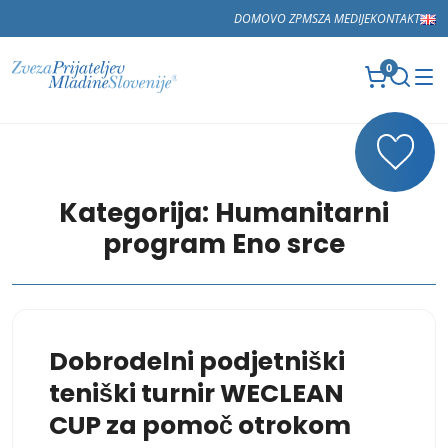
DOMOV
O ZPMS
ZA MEDIJE
KONTAKT
0
Kategorija:
Humanitarni
program Eno srce
Dobrodelni podjetniški
teniški turnir WECLEAN
CUP za pomoč otrokom