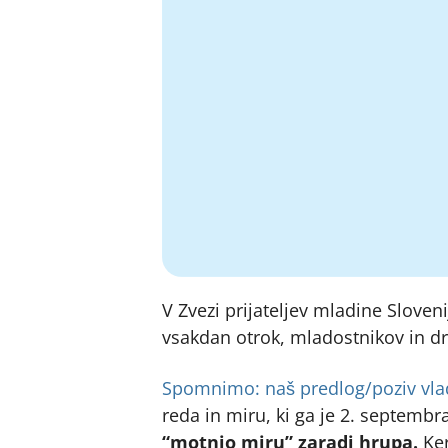
V Zvezi prijateljev mladine Slove
vsakdan otrok, mladostnikov in dru
Spomnimo: naš predlog/poziv vl
reda in miru, ki ga je 2. septembr
“motnjo miru” zaradi hrupa.
Ker