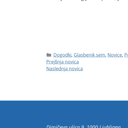
Dogodki
,
Glasbenik sem
,
Novice
,
P
Prejšnja novica
Naslednja novica
Dimičeva ulica 9, 1000 Ljubljana