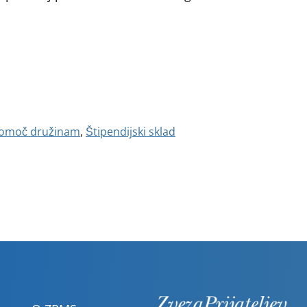
omoč družinam
,
Štipendijski sklad