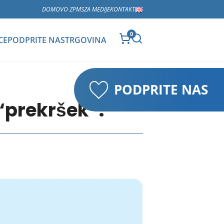
DOMOV
O ZPMS
ZA MEDIJE
KONTAKT
0
CE
PODPRITE NAS
TRGOVINA
PODPRITE NAS
“prekršek”.