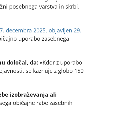
žni posebnega varstva in skrbi.
17. decembra 2025, objavljen 29.
običajno uporabo zasebnega
u določal, da:
»Kdor z uporabo
dejavnosti, se kaznuje z globo 150
be izobraževanja ali
resega običajne rabe zasebnih