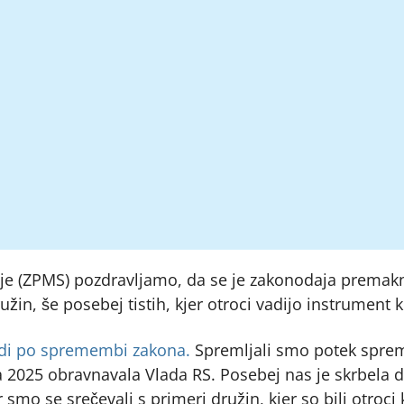
nije (ZPMS) pozdravljamo, da se je zakonodaja premakn
žin, še posebej tistih, kjer otroci vadijo instrument 
adi po spremembi zakona.
Spremljali smo potek sprem
a 2025 obravnavala Vlada RS. Posebej nas je skrbela d
 smo se srečevali s primeri družin, kjer so bili otroci