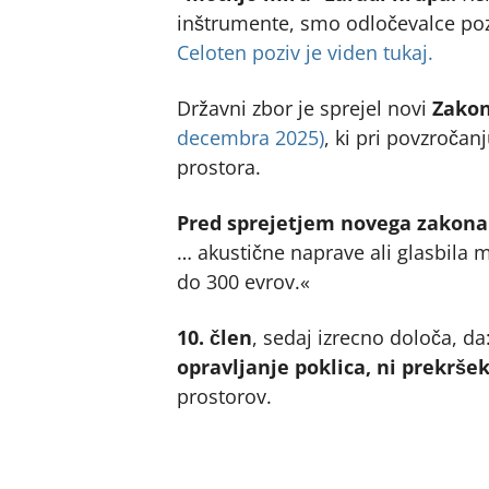
inštrumente, smo odločevalce pozv
Celoten poziv je viden tukaj.
Državni zbor je sprejel novi
Zakon
decembra 2025)
, ki pri povzroč
prostora.
Pred sprejetjem novega zakona j
… akustične naprave ali glasbila m
do 300 evrov.«
10. člen
, sedaj izrecno določa, da
opravljanje poklica, ni prekrše
prostorov.