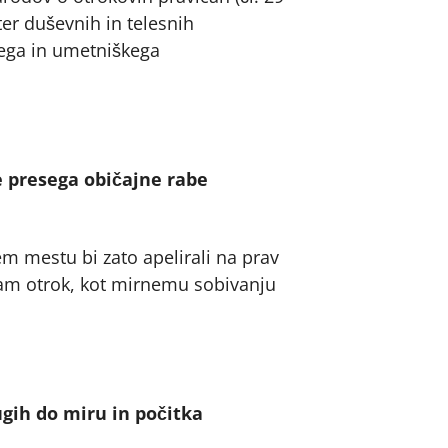
er duševnih in telesnih
nega in umetniškega
e presega običajne rabe
tem mestu bi zato apelirali na prav
cam otrok, kot mirnemu sobivanju
ugih do miru in počitka