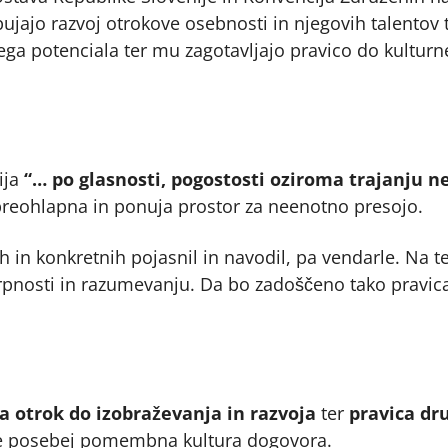
ujajo razvoj otrokove osebnosti in njegovih talentov t
ega potenciala ter mu zagotavljajo pravico do kultur
ija
“… po glasnosti, pogostosti oziroma trajanju n
preohlapna in ponuja prostor za neenotno presojo.
nih in konkretnih pojasnil in navodil, pa vendarle. Na 
strpnosti in razumevanju. Da bo zadoščeno tako pravi
a otrok do izobraževanja in razvoja
ter
pravica dr
je še posebej pomembna kultura dogovora.