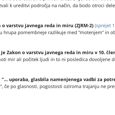
ali k ureditvi področja na način, da bodo otroci dele
 o varstvu javnega reda in miru (ZJRM-2)
(sprejet 
anju hrupa pomembneje razlikuje med “motenjem” in 
e Zakon o varstvu javnega reda in miru v 10. člen
oti mir ali počitek ljudi in to ni posledica dovoljene 
:
“… uporaba, glasbila namenjenega vadbi za potre
k
“, če po glasnosti, pogostosti oziroma trajanju ne p