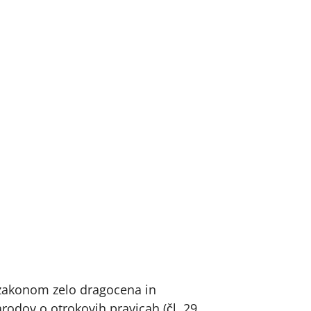
m zakonom zelo dragocena in
odov o otrokovih pravicah (čl. 29