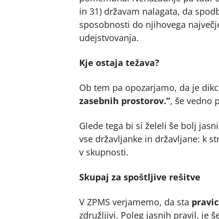
in 31) državam nalagata, da spodb
sposobnosti do njihovega največj
udejstvovanja.
Kje ostaja težava?
Ob tem pa opozarjamo, da je dikc
zasebnih prostorov.”
, še vedno 
Glede tega bi si želeli še bolj jas
vse državljanke in državljane: k 
v skupnosti.
Skupaj za spoštljive rešitve
V ZPMS verjamemo, da sta
pravic
združljivi. Poleg jasnih pravil, 