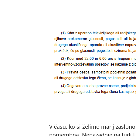
V času, ko si želimo manj zaslono
pomembna. Nenazadnje pa tudi Ust