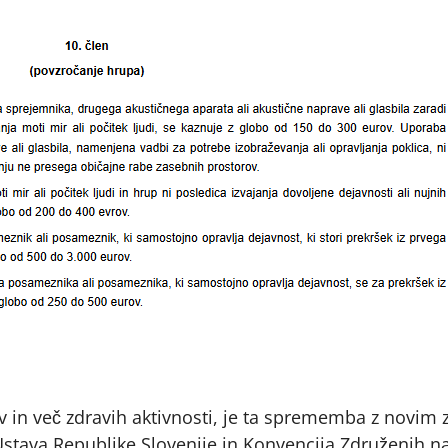
v in več zdravih aktivnosti, je ta sprememba z novi
ava Republike Slovenije in Konvencija Združenih nar