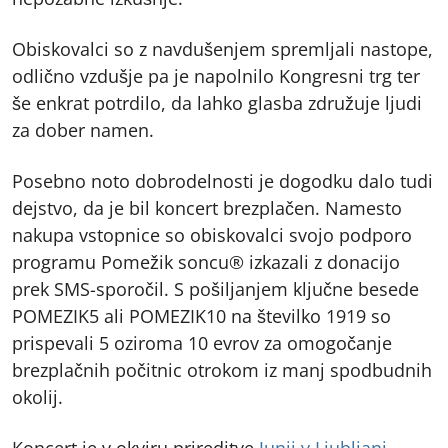
Obiskovalci so z navdušenjem spremljali nastope,
odlično vzdušje pa je napolnilo Kongresni trg ter
še enkrat potrdilo, da lahko glasba združuje ljudi
za dober namen.
Posebno noto dobrodelnosti je dogodku dalo tudi
dejstvo, da je bil koncert brezplačen. Namesto
nakupa vstopnice so obiskovalci svojo podporo
programu Pomežik soncu® izkazali z donacijo
prek SMS-sporočil. S pošiljanjem ključne besede
POMEZIK5 ali POMEZIK10 na številko 1919 so
prispevali 5 oziroma 10 evrov za omogočanje
brezplačnih počitnic otrokom iz manj spodbudnih
okolij.
Koncert je v okviru prireditve
Junij v Ljubljani