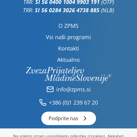
TRR:
SI 56 0400 1004 9903 191
(OTP)
TRR:
SI 56 0284 3026 4738 885
(NLB)
O ZPMS
Vsi naši programi
Kontakti
Aktualno
info@zpms.si
+386 (0)1 239 67 20
Podprite nas
Na spletni strani uporabljamo piškotke (cookies). Nekateri