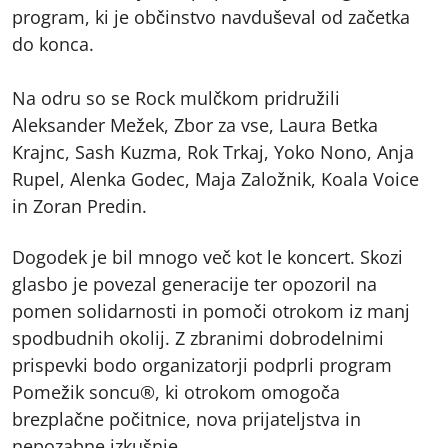
program, ki je občinstvo navduševal od začetka
do konca.
Na odru so se Rock mulčkom pridružili
Aleksander Mežek, Zbor za vse, Laura Betka
Krajnc, Sash Kuzma, Rok Trkaj, Yoko Nono, Anja
Rupel, Alenka Godec, Maja Založnik, Koala Voice
in Zoran Predin.
Dogodek je bil mnogo več kot le koncert. Skozi
glasbo je povezal generacije ter opozoril na
pomen solidarnosti in pomoči otrokom iz manj
spodbudnih okolij. Z zbranimi dobrodelnimi
prispevki bodo organizatorji podprli program
Pomežik soncu®, ki otrokom omogoča
brezplačne počitnice, nova prijateljstva in
nepozabne izkušnje.