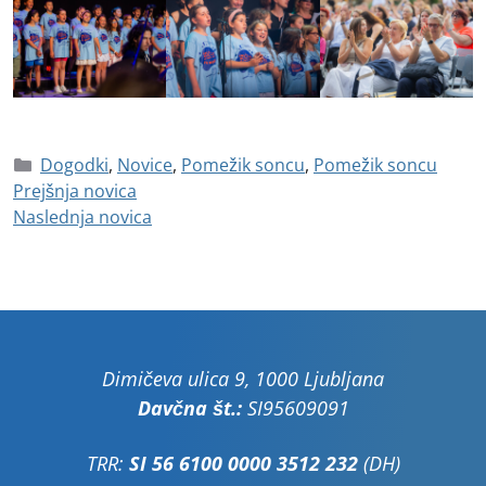
Dogodki
,
Novice
,
Pomežik soncu
,
Pomežik soncu
Prejšnja novica
Naslednja novica
Dimičeva ulica 9, 1000 Ljubljana
Davčna št.:
SI95609091
TRR:
SI 56 6100 0000 3512 232
(DH)