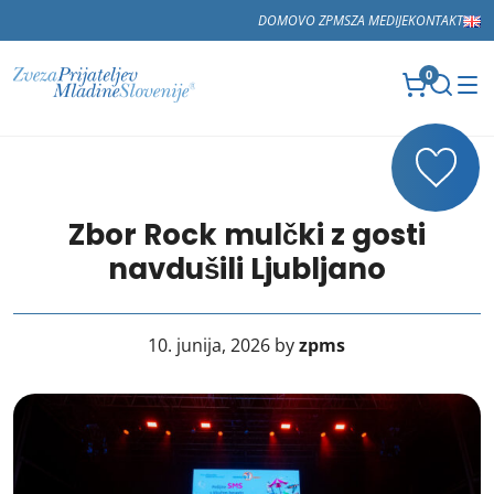
DOMOV
O ZPMS
ZA MEDIJE
KONTAKT
0
Zbor Rock mulčki z gosti
navdušili Ljubljano
10. junija, 2026 by
zpms