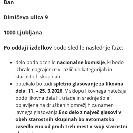
Ban
Dimičeva ulica 9
1000 Ljubljana
Po oddaji izdelkov
bodo sledile naslednje faze:
delo bodo ocenile
nacionalne komisije
, ki bodo
izbrale nagrajence v različnih kategorijah in
starostnih skupinah
potekalo bo tudi
spletno glasovanje za likovna
dela
:
11. – 25. 3.2026.
V sklopu likovnega natečaja
bodo likovna dela III. triade in srednje šole
objavljena na družbenih omrežjih za namen
javnega glasovanja.
Eno delo z največ glasovi v
obeh starostnih skupinah bo avtomatsko
zasedlo eno od prvih treh mest v svoji starostni