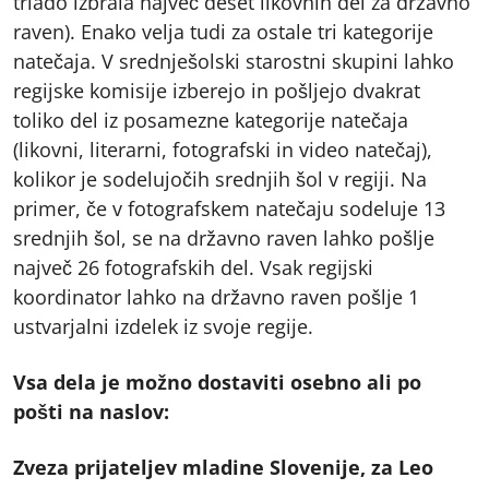
triado izbrala največ deset likovnih del za državno
raven). Enako velja tudi za ostale tri kategorije
natečaja. V srednješolski starostni skupini lahko
regijske komisije izberejo in pošljejo dvakrat
toliko del iz posamezne kategorije natečaja
(likovni, literarni, fotografski in video natečaj),
kolikor je sodelujočih srednjih šol v regiji. Na
primer, če v fotografskem natečaju sodeluje 13
srednjih šol, se na državno raven lahko pošlje
največ 26 fotografskih del. Vsak regijski
koordinator lahko na državno raven pošlje 1
ustvarjalni izdelek iz svoje regije.
Vsa dela je možno dostaviti osebno ali po
pošti na naslov:
Zveza prijateljev mladine Slovenije, za Leo