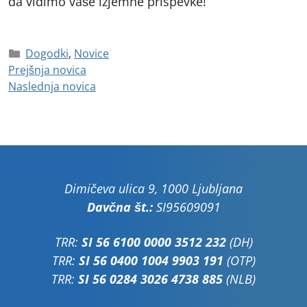
da vidimo vaše izjemne prispevke!
Dogodki
,
Novice
Prejšnja novica
Naslednja novica
Dimičeva ulica 9, 1000 Ljubljana
Davčna št.:
SI95609091
TRR:
SI 56 6100 0000 3512 232
(DH)
TRR:
SI 56 0400 1004 9903 191
(OTP)
TRR:
SI 56 0284 3026 4738 885
(NLB)