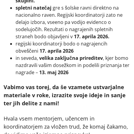
skupini.
spletni natečaj
gre s šolske ravni direktno na
nacionalno raven. Regijski koordinatorji zato ne
delajo izbora, vseeno pa vodijo evidenco o
sodelujočih. Rezultati o nagrajenih spletnih
straneh bodo objavljeni v
17. aprila 2026.
regijski koordinatorji bodo o nagrajencih
obveščeni
17. aprila 2026
in seveda,
velika zaključna prireditev
, kjer bomo
nazdravili vašim dosežkom in podelili priznanja ter
nagrade –
13. maj 2026
Vabimo vas torej, da še vzamete ustvarjalne
materiale v roke, izrazite svoje ideje in sanje
ter jih delite z nami!
Hvala vsem mentorjem, učencem in
koordinatorjem za vložen trud, že komaj čakamo,