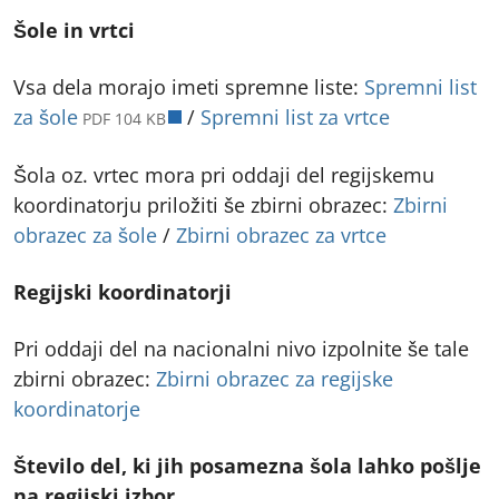
Šole in vrtci
Vsa dela morajo imeti spremne liste:
Spremni list
odpre v novem zavihku
za šole
/
Spremni list za vrtce
PDF 104 KB
Šola oz. vrtec mora pri oddaji del regijskemu
koordinatorju priložiti še zbirni obrazec:
Zbirni
obrazec za šole
/
Zbirni obrazec za vrtce
Regijski koordinatorji
Pri oddaji del na nacionalni nivo izpolnite še tale
zbirni obrazec:
Zbirni obrazec za regijske
koordinatorje
Število del, ki jih posamezna šola lahko pošlje
na regijski izbor