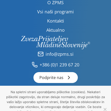
O ZPMS
Vsi naši programi
Kontakti
Aktualno
info@zpms.si
+386 (0)1 239 67 20
Podprite nas
Na spletni strani uporabljamo piškotke (cookies). Nekateri
piškotki zagotovijo, da stran deluje normalno, drugi poskrbijo za
Pravna obvestila
vašo lažjo uporabo spletne strani, štetje števila obiskovalcev in
Politika zasebnosti
delovanje vticnikov, ki omogocajo deljenje vsebin. Ce boste