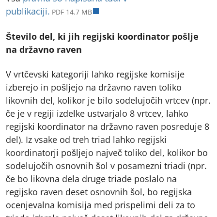
odpre v novem zavihku
publikaciji.
PDF 14.7 MB
Število del, ki jih regijski koordinator pošlje
na državno raven
V vrtčevski kategoriji lahko regijske komisije
izberejo in pošljejo na državno raven toliko
likovnih del, kolikor je bilo sodelujočih vrtcev (npr.
če je v regiji izdelke ustvarjalo 8 vrtcev, lahko
regijski koordinator na državno raven posreduje 8
del). Iz vsake od treh triad lahko regijski
koordinatorji pošljejo največ toliko del, kolikor bo
sodelujočih osnovnih šol v posamezni triadi (npr.
če bo likovna dela druge triade poslalo na
regijsko raven deset osnovnih šol, bo regijska
ocenjevalna komisija med prispelimi deli za to