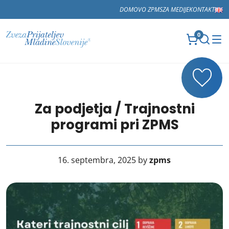
DOMOV
O ZPMS
ZA MEDIJE
KONTAKT
0
Za podjetja / Trajnostni
programi pri ZPMS
16. septembra, 2025 by
zpms