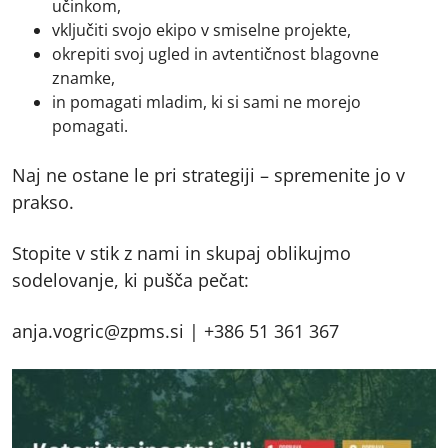
učinkom,
vključiti svojo ekipo v smiselne projekte,
okrepiti svoj ugled in avtentičnost blagovne
znamke,
in pomagati mladim, ki si sami ne morejo
pomagati.
Naj ne ostane le pri strategiji – spremenite jo v
prakso.
Stopite v stik z nami in skupaj oblikujmo
sodelovanje, ki pušča pečat:
anja.vogric@zpms.si | +386 51 361 367