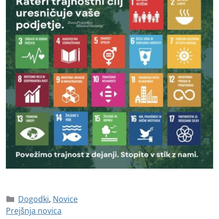
Dogodki
,
Novice
Prejšnja novica