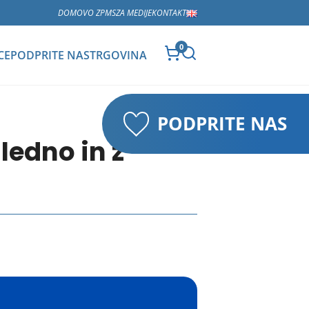
DOMOV
O ZPMS
ZA MEDIJE
KONTAKT
0
CE
PODPRITE NAS
TRGOVINA
PODPRITE NAS
ledno in z