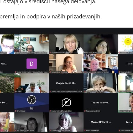
di ostajajo v središču našega delovanja.
spremlja in podpira v naših prizadevanjih.