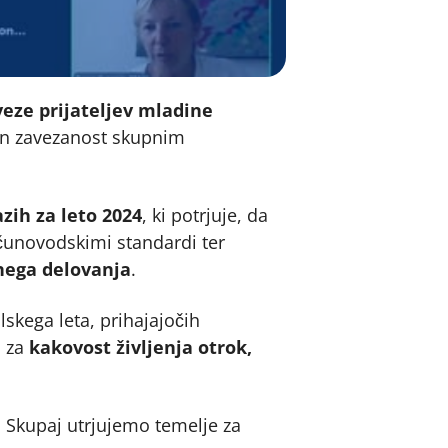
veze prijateljev mladine
 in zavezanost skupnim
zih za leto 2024
, ki potrjuje, da
ačunovodskimi standardi ter
nega delovanja
.
skega leta, prihajajočih
i za
kakovost življenja otrok,
 Skupaj utrjujemo temelje za