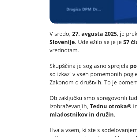
V sredo,
27. avgusta 2025
, je pr
Slovenije
. Udeležilo se je je
57 č
vrednotam.
Skupščina je soglasno sprejela
po
so izkazi v vseh pomembnih pogled
Zakonom o društvih. To je pome
Ob zaključku smo spregovorili tu
izobraževanjih,
Tednu otroka®
in
mladostnikov in družin
.
Hvala vsem, ki ste s sodelovanje