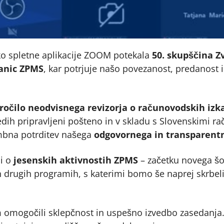
eko spletne aplikacije ZOOM potekala
50. skupščina Z
lanic ZPMS
, kar potrjuje našo povezanost, predanost
ročilo neodvisnega revizorja o računovodskih izka
ih pripravljeni pošteno in v skladu s Slovenskimi r
mbna potrditev našega
odgovornega in transparent
di o
jesenskih aktivnostih ZPMS
– začetku novega šol
 drugih programih, s katerimi bomo še naprej skrbel
m omogočili sklepčnost in uspešno izvedbo zasedanja.