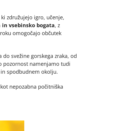
, ki združujejo igro, učenje,
a in vsebinsko bogata
, z
 otroku omogočajo občutek
 do svežine gorskega zraka, od
bno pozornost namenjamo tudi
em in spodbudnem okolju.
u kot nepozabna počitniška
odpre v novem zavihku