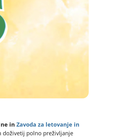
u
ine in
Zavoda za letovanje in
 doživetij polno preživljanje