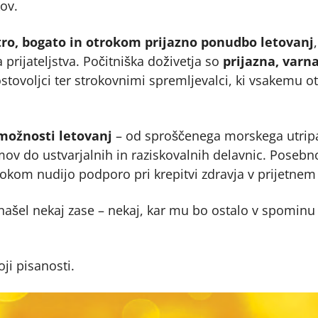
ov.
tro, bogato in otrokom prijazno ponudbo letovanj
 prijateljstva. Počitniška doživetja so
prijazna, varn
rostovoljci ter strokovnimi spremljevalci, ki vsakemu
možnosti letovanj
– od sproščenega morskega utripa
mov do ustvarjalnih in raziskovalnih delavnic. Pose
trokom nudijo podporo pri krepitvi zdravja v prijetn
našel nekaj zase – nekaj, kar mu bo ostalo v spomin
oji pisanosti.