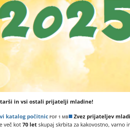
tarši in vsi ostali prijatelji mladine!
odpre v novem zavihk
vi katalog počitnic
Zvez prijateljev mlad
PDF 1 MB
že več kot
70 let
skupaj skrbita za kakovostno, varno in