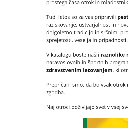
prostega časa otrok in mladostnik
Tudi letos so za vas pripravili
pes
raziskovanje, ustvarjalnost in nova
dolgoletno tradicijo in srčnimi p
sprejetosti, veselja in pripadnosti.
V katalogu boste našli
raznolike 
naravoslovnih in športnih progra
zdravstvenim letovanjem
, ki o
Prepričani smo, da bo vsak otrok 
zgodba.
Naj otroci doživljajo svet v vsej sv