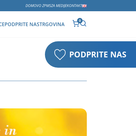
DOMOV
O ZPMS
ZA MEDIJE
KONTAKT
0
CE
PODPRITE NAS
TRGOVINA
PODPRITE NAS