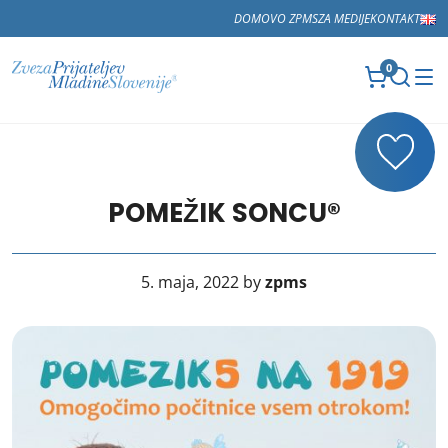
DOMOV
O ZPMS
ZA MEDIJE
KONTAKT
0
POMEŽIK SONCU®
5. maja, 2022 by
zpms