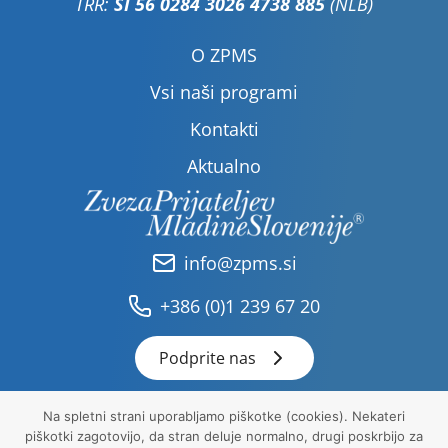
TRR:
SI 56 0284 3026 4738 885
(NLB)
O ZPMS
Vsi naši programi
Kontakti
Aktualno
info@zpms.si
+386 (0)1 239 67 20
Podprite nas
Na spletni strani uporabljamo piškotke (cookies). Nekateri
piškotki zagotovijo, da stran deluje normalno, drugi poskrbijo za