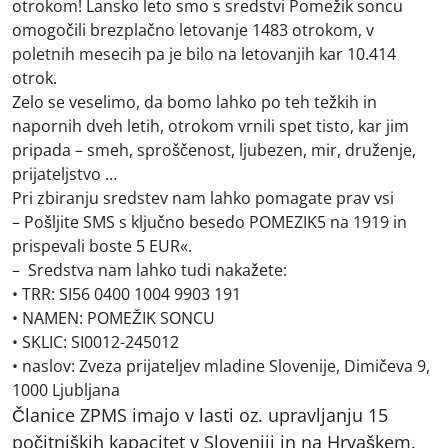
otrokom! Lansko leto smo s sredstvi Pomežik soncu
omogočili brezplačno letovanje 1483 otrokom, v
poletnih mesecih pa je bilo na letovanjih kar 10.414
otrok.
Zelo se veselimo, da bomo lahko po teh težkih in
napornih dveh letih, otrokom vrnili spet tisto, kar jim
pripada – smeh, sproščenost, ljubezen, mir, druženje,
prijateljstvo …
Pri zbiranju sredstev nam lahko pomagate prav vsi
–
Pošljite SMS s ključno besedo POMEZIK5 na 1919 in
prispevali boste 5 EUR«.
– Sredstva nam lahko tudi nakažete:
• TRR: SI56 0400 1004 9903 191
• NAMEN: POMEŽIK SONCU
• SKLIC: SI0012-245012
• naslov: Zveza prijateljev mladine Slovenije, Dimičeva 9,
1000 Ljubljana
Članice ZPMS imajo v lasti oz. upravljanju 15
počitniških kapacitet v Sloveniji in na Hrvaškem.