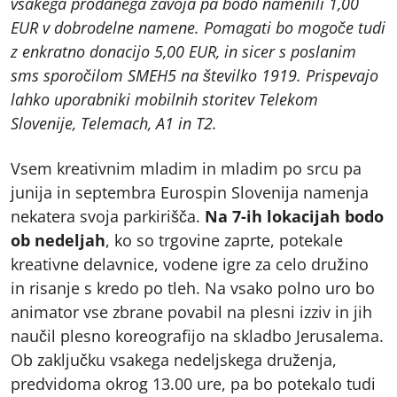
vsakega prodanega zavoja pa bodo namenili 1,00
EUR v dobrodelne namene. Pomagati bo mogoče tudi
z enkratno donacijo 5,00 EUR, in sicer s poslanim
sms sporočilom SMEH5 na številko 1919. Prispevajo
lahko uporabniki mobilnih storitev Telekom
Slovenije, Telemach, A1 in T2.
Vsem kreativnim mladim in mladim po srcu pa
junija in septembra Eurospin Slovenija namenja
nekatera svoja parkirišča.
Na 7-ih lokacijah bodo
ob nedeljah
, ko so trgovine zaprte, potekale
kreativne delavnice, vodene igre za celo družino
in risanje s kredo po tleh. Na vsako polno uro bo
animator vse zbrane povabil na plesni izziv in jih
naučil plesno koreografijo na skladbo Jerusalema.
Ob zaključku vsakega nedeljskega druženja,
predvidoma okrog 13.00 ure, pa bo potekalo tudi