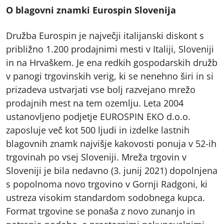
O blagovni znamki Eurospin Slovenija
Družba Eurospin je največji italijanski diskont s
približno 1.200 prodajnimi mesti v Italiji, Sloveniji
in na Hrvaškem. Je ena redkih gospodarskih družb
v panogi trgovinskih verig, ki se nenehno širi in si
prizadeva ustvarjati vse bolj razvejano mrežo
prodajnih mest na tem ozemlju. Leta 2004
ustanovljeno podjetje EUROSPIN EKO d.o.o.
zaposluje več kot 500 ljudi in izdelke lastnih
blagovnih znamk najvišje kakovosti ponuja v 52-ih
trgovinah po vsej Sloveniji. Mreža trgovin v
Sloveniji je bila nedavno (3. junij 2021) dopolnjena
s popolnoma novo trgovino v Gornji Radgoni, ki
ustreza visokim standardom sodobnega kupca.
Format trgovine se ponaša z novo zunanjo in