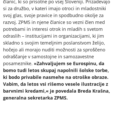
članic, ki so prisotne po vsej Sloveniji. Prizadevajo
si za družbo, v kateri imajo otroci in mladostniki
svoj glas, svoje pravice in spodbudno okolje za
razvoj. ZPMS in njene članice so vezni člen med
potrebami in interesi otrok in mladih s svetom
odraslih – institucijami in organizacijami, ki jim
skladno s svojim temeljnim poslanstvom želijo,
hočejo ali morajo nuditi možnosti za sproščeno
odraščanje v samostojne in samozavestne
posameznike.
»Zahvaljujem se Eurospinu, da
bomo tudi letos skupaj napolnili šolske torbe,
ki bodo privabile nasmehe na otroške obraze.
Vabim, da letos vsi rišemo vesele ilustracije z
barvnimi kredami,« je povedala Breda Krašna,
generalna sekretarka ZPMS.