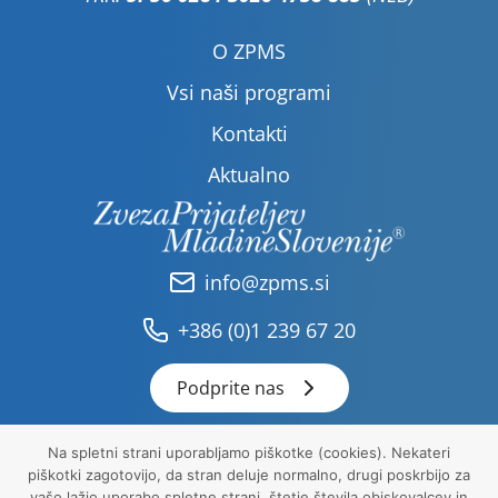
O ZPMS
Vsi naši programi
Kontakti
Aktualno
info@zpms.si
+386 (0)1 239 67 20
Podprite nas
Na spletni strani uporabljamo piškotke (cookies). Nekateri
piškotki zagotovijo, da stran deluje normalno, drugi poskrbijo za
Pravna obvestila
vašo lažjo uporabo spletne strani, štetje števila obiskovalcev in