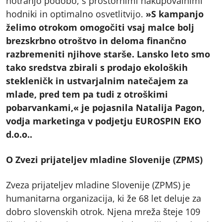
notranjo podobo, s prostornimi nakupovalnimi
hodniki in optimalno osvetlitvijo.
»S kampanjo
želimo otrokom omogočiti vsaj malce bolj
brezskrbno otroštvo in deloma finančno
razbremeniti njihove starše. Lansko leto smo
tako sredstva zbirali s prodajo ekoloških
stekleničk in ustvarjalnim natečajem za
mlade, pred tem pa tudi z otroškimi
pobarvankami,« je pojasnila Natalija Pagon,
vodja marketinga v podjetju EUROSPIN EKO
d.o.o..
O Zvezi prijateljev mladine Slovenije (ZPMS)
Zveza prijateljev mladine Slovenije (ZPMS) je
humanitarna organizacija, ki že 68 let deluje za
dobro slovenskih otrok. Njena mreža šteje 109