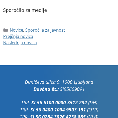
Sporočilo za medije
Novice
,
Sporočila za javnost
Prejšnja novica
Naslednja novica
Dimičeva ulica 9, 1000 Ljubljana
Davčna št.:
SI95609091
TRR:
SI 56 6100 0000 3512 232
(DH)
TRR:
SI 56 0400 1004 9903 191
(OTP)
TRR:
SI 56 0284 3026 4738 885
(NLB)