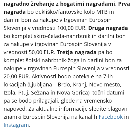
nagradno žrebanje z bogatimi nagradami
.
Prva
nagrada
bo dekliško/fantovsko kolo MTB in
darilni bon za nakupe v trgovinah Eurospin
Slovenija v vrednosti 100,00 EUR.
Druga nagrada
bo komplet skiro-čelada-nahrbtnik in darilni bon
za nakupe v trgovinah Eurospin Slovenija v
vrednosti 50,00 EUR.
Tretja nagrada
pa bo
komplet šolski nahrbtnik-žoga in darilni bon za
nakupe v trgovinah Eurospin Slovenija v vrednosti
20,00 EUR. Aktivnosti bodo potekale na 7-ih
lokacijah (Ljubljana – Brdo, Kranj, Novo mesto,
Izola, Ptuj, Sežana in Nova Gorica), točni datumi
pa se bodo prilagajali, glede na vremensko
napoved. Za aktualne informacije sledite blagovni
znamki Eurospin Slovenija na kanalih
Facebook
in
Instagram
.