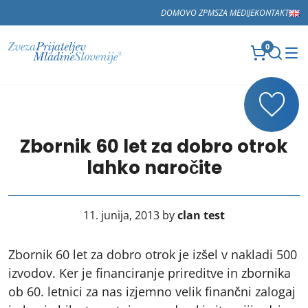
DOMOV
O ZPMS
ZA MEDIJE
KONTAKT
0
Zbornik 60 let za dobro otrok
lahko naročite
11. junija, 2013 by
clan test
Zbornik 60 let za dobro otrok je izšel v nakladi 500
izvodov. Ker je financiranje prireditve in zbornika
ob 60. letnici za nas izjemno velik finančni zalogaj