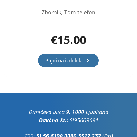
Zbornik, Tom telefon
€
15.00
Pojdi na izdelek
Dimičeva ulica 9, 1000 Ljubljana
Davčna št.:
SI95609091
TRR:
SI 56 6100 0000 3512 232
(DH)