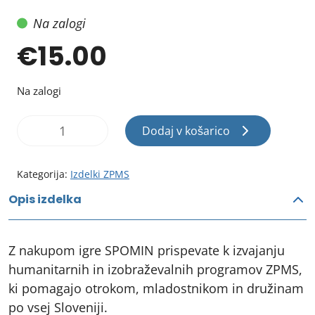
Na zalogi
€
15.00
Na zalogi
Spomin
Dodaj v košarico
otrokove
pravice
količina
Kategorija:
Izdelki ZPMS
Opis izdelka
Z nakupom igre SPOMIN prispevate k izvajanju
humanitarnih in izobraževalnih programov ZPMS,
ki pomagajo otrokom, mladostnikom in družinam
po vsej Sloveniji.