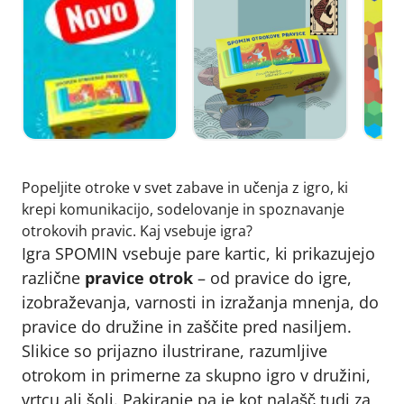
Popeljite otroke v svet zabave in učenja z igro, ki
krepi komunikacijo, sodelovanje in spoznavanje
otrokovih pravic. Kaj vsebuje igra?
Igra SPOMIN vsebuje pare kartic, ki prikazujejo
različne
pravice otrok
– od pravice do igre,
izobraževanja, varnosti in izražanja mnenja, do
pravice do družine in zaščite pred nasiljem.
Slikice so prijazno ilustrirane, razumljive
otrokom in primerne za skupno igro v družini,
vrtcu ali šoli. Pakiranje pa je kot nalašč tudi za