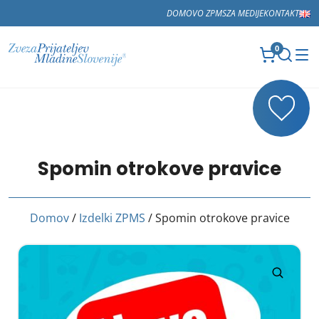
DOMOV
O ZPMS
ZA MEDIJE
KONTAKT
0
Spomin otrokove pravice
Domov
/
Izdelki ZPMS
/ Spomin otrokove pravice