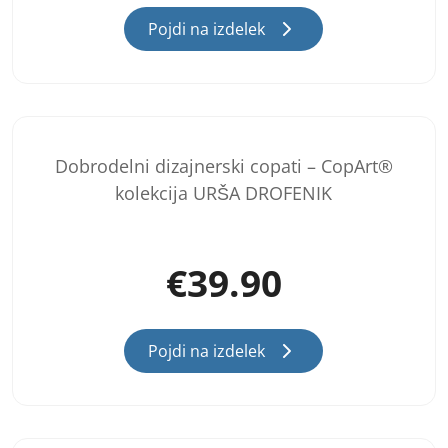
Pojdi na izdelek
Dobrodelni dizajnerski copati – CopArt®
kolekcija URŠA DROFENIK
€
39.90
Pojdi na izdelek