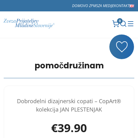
DOMOV
O ZPMS
ZA MEDIJE
KONTAKT
0
pomočdružinam
Dobrodelni dizajnerski copati – CopArt®
kolekcija JAN PLESTENJAK
€
39.90