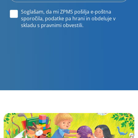
Soglašam, da mi ZPMS pošilja e-poštna
sporočila, podatke pa hrani in obdeluje v
skladu s pravnimi obvestili.