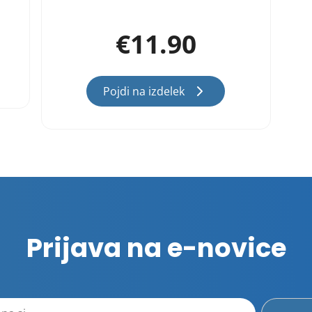
€
11.90
Pojdi na izdelek
Prijava na e-novice