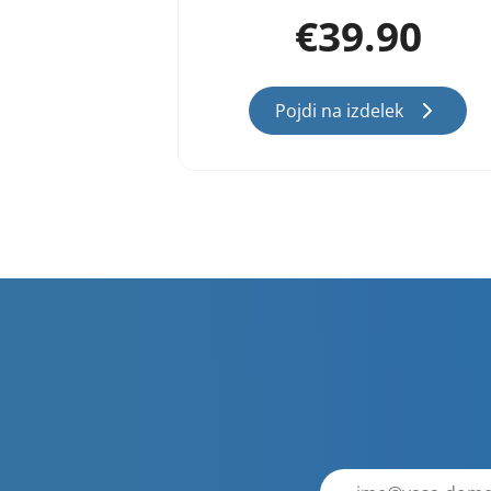
€
39.90
Pojdi na izdelek
E-