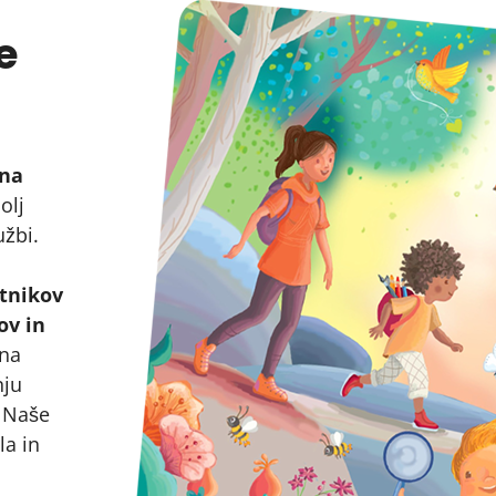
e
tna
olj
užbi.
stnikov
ov in
 na
nju
. Naše
la in