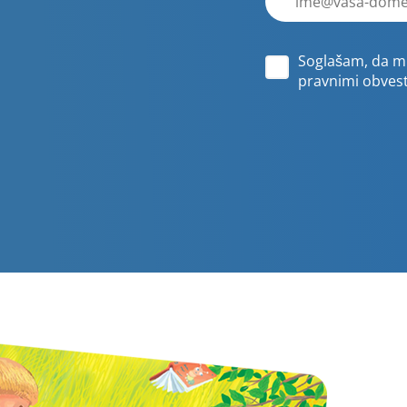
poštni
naslov
Soglašam, da mi
pravnimi obvesti