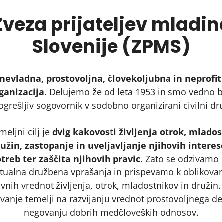
Zveza prijateljev mladin
Slovenije (ZPMS)
nevladna, prostovoljna, človekoljubna in neprofi
ganizacija
. Delujemo že od leta 1953 in smo vedno b
grešljiv sogovornik v sodobno organizirani civilni dr
eljni cilj je
dvig kakovosti življenja otrok, mlado
ružin, zastopanje in uveljavljanje njihovih interes
treb ter zaščita njihovih pravic
. Zato se odzivamo
tualna družbena vprašanja in prispevamo k oblikova
ivnih vrednot življenja, otrok, mladostnikov in družin
vanje temelji na razvijanju vrednot prostovoljnega de
negovanju dobrih medčloveških odnosov.