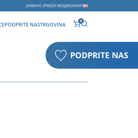
DOMOV
O ZPMS
ZA MEDIJE
KONTAKT
0
CE
PODPRITE NAS
TRGOVINA
PODPRITE NAS