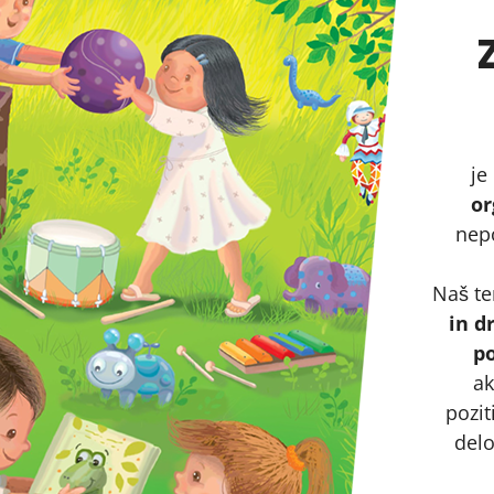
je
or
nepo
Naš tem
in d
po
ak
pozit
delo