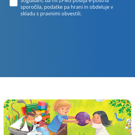
Soglašam, da mi ZPMS pošilja e-poštna
sporočila, podatke pa hrani in obdeluje v
skladu s pravnimi obvestili.