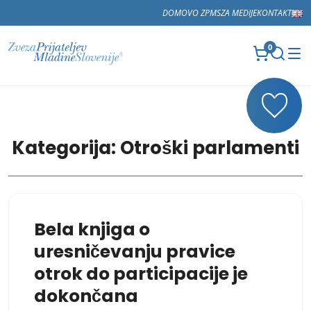
DOMOV
O ZPMS
ZA MEDIJE
KONTAKT
0
Kategorija:
Otroški parlamenti
Bela knjiga o
uresničevanju pravice
otrok do participacije je
dokončana