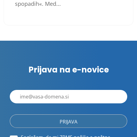
spopadih«. Med...
Prijava na e-novice
E-
poštni
naslov