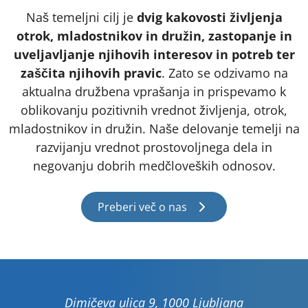
Naš temeljni cilj je
dvig kakovosti življenja
otrok, mladostnikov in družin, zastopanje in
uveljavljanje njihovih interesov in potreb ter
zaščita njihovih pravic
. Zato se odzivamo na
aktualna družbena vprašanja in prispevamo k
oblikovanju pozitivnih vrednot življenja, otrok,
mladostnikov in družin. Naše delovanje temelji na
razvijanju vrednot prostovoljnega dela in
negovanju dobrih medčloveških odnosov.
Preberi več o nas
Dimičeva ulica 9, 1000 Ljubljana