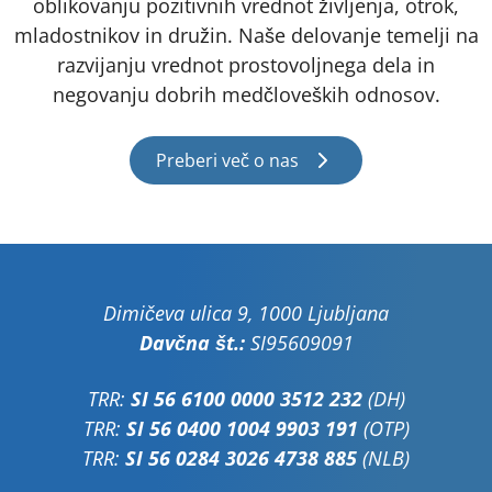
oblikovanju pozitivnih vrednot življenja, otrok,
mladostnikov in družin. Naše delovanje temelji na
razvijanju vrednot prostovoljnega dela in
negovanju dobrih medčloveških odnosov.
Preberi več o nas
Dimičeva ulica 9, 1000 Ljubljana
Davčna št.:
SI95609091
TRR:
SI 56 6100 0000 3512 232
(DH)
TRR:
SI 56 0400 1004 9903 191
(OTP)
TRR:
SI 56 0284 3026 4738 885
(NLB)