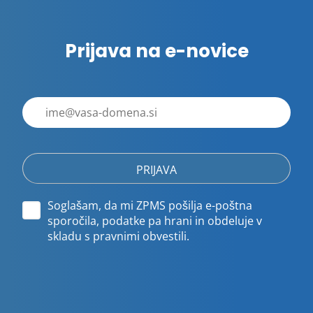
Prijava na e-novice
E-
poštni
naslov
Soglašam, da mi ZPMS pošilja e-poštna
sporočila, podatke pa hrani in obdeluje v
skladu s pravnimi obvestili.