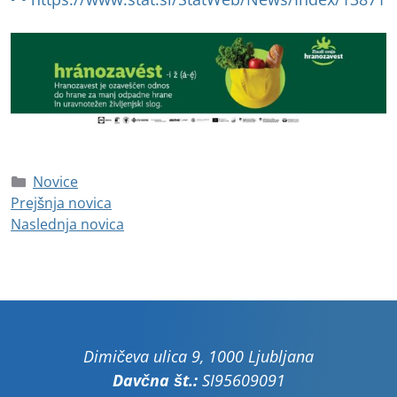
Novice
Prejšnja novica
Naslednja novica
Dimičeva ulica 9, 1000 Ljubljana
Davčna št.:
SI95609091