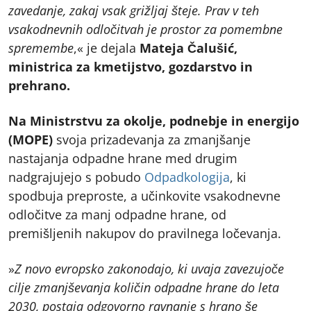
zavedanje, zakaj vsak grižljaj šteje. Prav v teh
vsakodnevnih odločitvah je prostor za pomembne
spremembe
,« je dejala
Mateja Čalušić,
ministrica za kmetijstvo, gozdarstvo in
prehrano.
Na Ministrstvu za okolje, podnebje in energijo
(MOPE)
svoja prizadevanja za zmanjšanje
nastajanja odpadne hrane med drugim
nadgrajujejo s pobudo
Odpadkologija
, ki
spodbuja preproste, a učinkovite vsakodnevne
odločitve za manj odpadne hrane, od
premišljenih nakupov do pravilnega ločevanja.
»
Z novo evropsko zakonodajo, ki uvaja zavezujoče
cilje zmanjševanja količin odpadne hrane do leta
2030, postaja odgovorno ravnanje s hrano še