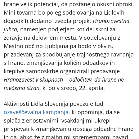
hrane velik potencial, da postanejo okusni obroki.
Mini tovarna bo poleg sodelovanja na Lidlovih
dogodkih dodatno izvedla projekt
Hranozavestna
juhca
, namenjen podjetjem kot del skrbi za
zdravje na delovnem mestu. V sodelovanju z
Mestno občino Ljubljana pa bodo v okviru
prizadevanj za spodbujanje trajnostnega ravnanja
s hrano, zmanjševanja količin odpadkov in
krepitve samooskrbe organizirali predavanje
Hranozavest v skupnosti – odločitev, da hrane ne
mečemo stran
, ki bo v sredo, 22. aprila.
Aktivnosti Lidla Slovenija povezuje tudi
ozaveščevalna kampanja
, ki opominja, da se
splača z enostavnimi, vsakdanjimi ukrepi
prispevati k zmanjševanju obsega odpadne hrane
in da lahko že z majhnimi spremembami navad