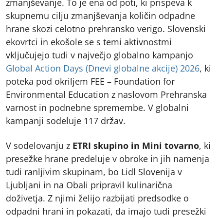
zmanjševanje. To je ena od poti, ki prispeva k
skupnemu cilju zmanjševanja količin odpadne
hrane skozi celotno prehransko verigo. Slovenski
ekovrtci in ekošole se s temi aktivnostmi
vključujejo tudi v največjo globalno kampanjo
Global Action Days (Dnevi globalne akcije) 2026
, ki
poteka pod okriljem FEE – Foundation for
Environmental Education z naslovom Prehranska
varnost in podnebne spremembe. V globalni
kampanji sodeluje 117 držav.
V sodelovanju z
ETRI skupino in Mini tovarno
, ki
presežke hrane predeluje v obroke in jih namenja
tudi ranljivim skupinam, bo Lidl Slovenija v
Ljubljani in na Obali pripravil kulinarična
doživetja. Z njimi želijo razbijati predsodke o
odpadni hrani in pokazati, da imajo tudi presežki