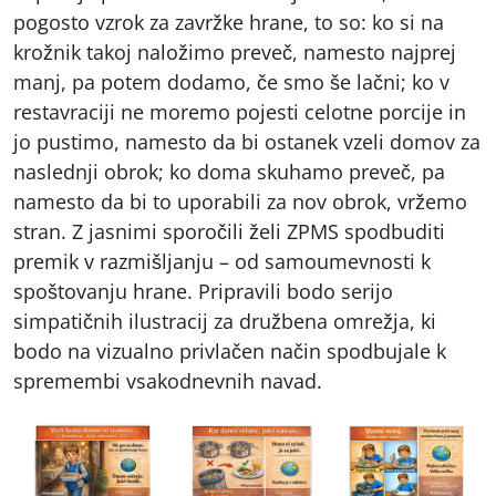
pogosto vzrok za zavržke hrane, to so: ko si na
krožnik takoj naložimo preveč, namesto najprej
manj, pa potem dodamo, če smo še lačni; ko v
restavraciji ne moremo pojesti celotne porcije in
jo pustimo, namesto da bi ostanek vzeli domov za
naslednji obrok; ko doma skuhamo preveč, pa
namesto da bi to uporabili za nov obrok, vržemo
stran. Z jasnimi sporočili želi ZPMS spodbuditi
premik v razmišljanju – od samoumevnosti k
spoštovanju hrane. Pripravili bodo serijo
simpatičnih ilustracij za družbena omrežja, ki
bodo na vizualno privlačen način spodbujale k
spremembi vsakodnevnih navad.