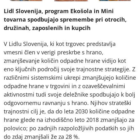
Lidl Slovenija, program Ekošola in Mini
tovarna spodbujajo spremembe pri otrocih,
družinah, zaposlenih in kupcih
V Lidlu Slovenija, ki kot trgovec predstavlja
vmesni člen v verigi preskrbe s hrano,
zmanjševanje količin odpadne hrane vidijo kot
eno ključnih področij svoje trajnostne strategije. Z
različnimi sistemskimi ukrepi zmanjšujejo količine
odpadne hrane v trgovini in z ozaveščevalnimi
aktivnostmi tudi svoje deležnike spodbujajo k bolj
odgovornemu ravnanju s hrano. Njihov strateški
trajnostni cilj je, da do leta 2030 količine odpadne
hrane glede na izhodiščno leto 2018 zmanjšajo za
polovico; po zadnjih razpoložljivih podatkih so jih
do zdaj zmanjšali že za 28 %.