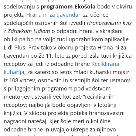
sodelovanju s
programom Ekošola
bodo v okviru
projekta
Hrana ni za tjavendan
za učence
sodelujočih osnovnih šol izvedli
Hranozavestni kviz
z Zdravkom Lidlom
o odpadni hrani, v skrajšani
obliki pa bo na voljo tudi uporabnikom aplikacije
Lidl Plus. Prav tako v okviru projekta Hrana ni za
tjavendan bo že 11. leto zapored izšla tudi knjižica
receptov za jedi iz odpadne hrane
Reciklirana
kuharija
, za katero so letos mladi kuharski mojstri
iz 108 vrtcev, osnovnih in srednjih šol ter ustanov
s prilagojenim programom pod vodstvom
mentorjev ustvarili več kot 230 “recikliranih”
receptov; najboljši bodo objavljeni v letošnji
knjižici. V sklopu projekta poteka hranozavestni
nagradni natečaj, kjer šole merijo količine
odpadne hrane in uvajajo ukrepe za njihovo