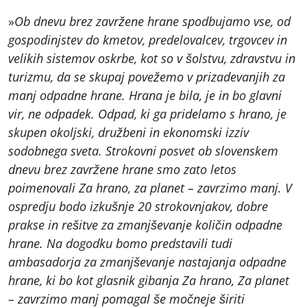
»
Ob dnevu brez zavržene hrane spodbujamo vse, od
gospodinjstev do kmetov, predelovalcev, trgovcev in
velikih sistemov oskrbe, kot so v šolstvu, zdravstvu in
turizmu, da se skupaj povežemo v prizadevanjih za
manj odpadne hrane. Hrana je bila, je in bo glavni
vir, ne odpadek. Odpad, ki ga pridelamo s hrano, je
skupen okoljski, družbeni in ekonomski izziv
sodobnega sveta. Strokovni posvet ob slovenskem
dnevu brez zavržene hrane smo zato letos
poimenovali Za hrano, za planet – zavrzimo manj. V
ospredju bodo izkušnje 20 strokovnjakov, dobre
prakse in rešitve za zmanjševanje količin odpadne
hrane. Na dogodku bomo predstavili tudi
ambasadorja za zmanjševanje nastajanja odpadne
hrane, ki bo kot glasnik gibanja Za hrano, Za planet
– zavrzimo manj pomagal še močneje širiti