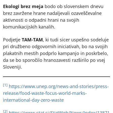
Ekologi brez meja
bodo ob slovenskem dnevu
brez zavržene hrane nadaljevali ozaveščevalne
aktivnosti o odpadni hrani na svojih
komunikacijskih kanalih.
Podjetje
TAM-TAM
, ki tudi sicer uspešno sodeluje
pri družbeno odgovornih iniciativah, bo na svojih
plakatnih mestih podprlo kampanjo in poskrbelo,
da se bo sporočilo hranozavesti razširilo po vsej
Sloveniji.
[1]
https://www.unep.org/news-and-stories/press-
release/food-waste-focus-world-marks-
international-day-zero-waste
[2]
https://www.stat.si/StatWeb/News/Index/13871