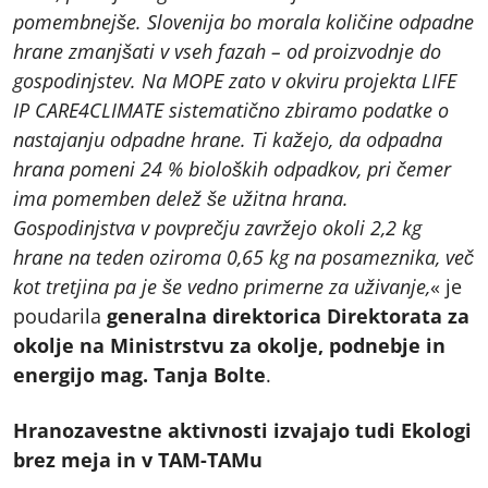
pomembnejše. Slovenija bo morala količine odpadne
hrane zmanjšati v vseh fazah – od proizvodnje do
gospodinjstev. Na MOPE zato v okviru projekta LIFE
IP CARE4CLIMATE sistematično zbiramo podatke o
nastajanju odpadne hrane. Ti kažejo, da odpadna
hrana pomeni 24 % bioloških odpadkov, pri čemer
ima pomemben delež še užitna hrana.
Gospodinjstva v povprečju zavržejo okoli 2,2 kg
hrane na teden oziroma 0,65 kg na posameznika, več
kot tretjina pa je še vedno primern
e za uživanje,
« je
poudarila
generalna direktorica Direktorata za
okolje na Ministrstvu za okolje, podnebje in
energijo mag. Tanja Bolte
.
Hranozavestne aktivnosti izvajajo tudi Ekologi
brez meja in v TAM-TAMu