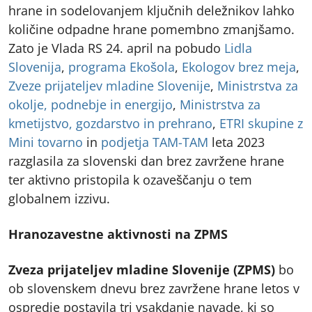
hrane in sodelovanjem ključnih deležnikov lahko
količine odpadne hrane pomembno zmanjšamo.
Zato je Vlada RS 24. april na pobudo
Lidla
Slovenija
,
programa Ekošola
,
Ekologov brez meja
,
Zveze prijateljev mladine Slovenije
,
Ministrstva za
okolje, podnebje in energijo
,
Ministrstva za
kmetijstvo, gozdarstvo in prehrano
,
ETRI skupine z
Mini tovarno
in
podjetja TAM-TAM
leta 2023
razglasila za slovenski dan brez zavržene hrane
ter aktivno pristopila k ozaveščanju o tem
globalnem izzivu.
Hranozavestne aktivnosti na ZPMS
Zveza prijateljev mladine Slovenije (ZPMS)
bo
ob slovenskem dnevu brez zavržene hrane letos v
ospredje postavila tri vsakdanje navade, ki so