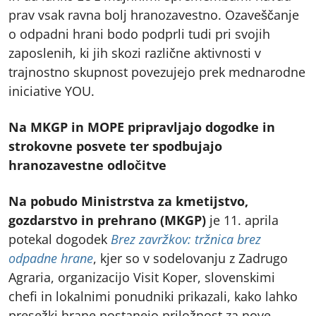
prav vsak ravna bolj hranozavestno. Ozaveščanje
o odpadni hrani bodo podprli tudi pri svojih
zaposlenih, ki jih skozi različne aktivnosti v
trajnostno skupnost povezujejo prek mednarodne
iniciative YOU.
Na MKGP in MOPE pripravljajo dogodke in
strokovne posvete ter spodbujajo
hranozavestne odločitve
Na pobudo Ministrstva za kmetijstvo,
gozdarstvo in prehrano (MKGP)
je 11. aprila
potekal dogodek
Brez zavržkov: tržnica brez
odpadne hrane
, kjer so v sodelovanju z Zadrugo
Agraria, organizacijo Visit Koper, slovenskimi
chefi in lokalnimi ponudniki prikazali, kako lahko
presežki hrane postanejo priložnost za nove,