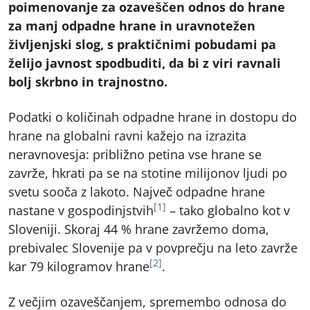
poimenovanje za ozaveščen odnos do hrane
za manj odpadne hrane in uravnotežen
življenjski slog, s praktičnimi pobudami pa
želijo javnost spodbuditi, da bi z viri ravnali
bolj skrbno in trajnostno.
Podatki o količinah odpadne hrane in dostopu do
hrane na globalni ravni kažejo na izrazita
neravnovesja: približno petina vse hrane se
zavrže, hkrati pa se na stotine milijonov ljudi po
svetu sooča z lakoto. Največ odpadne hrane
[1]
nastane v gospodinjstvih
– tako globalno kot v
Sloveniji. Skoraj 44 % hrane zavržemo doma,
prebivalec Slovenije pa v povprečju na leto zavrže
[2]
kar 79 kilogramov hrane
.
Z večjim ozaveščanjem, spremembo odnosa do