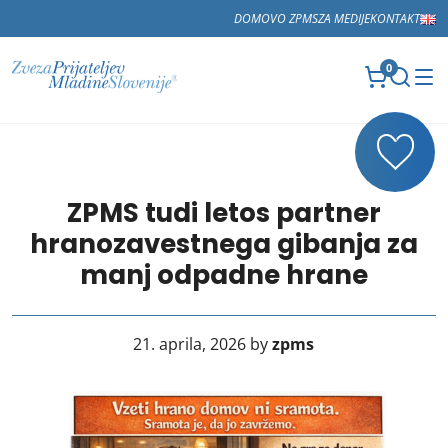
DOMOV
O ZPMS
ZA MEDIJE
KONTAKT
0
ZPMS tudi letos partner
hranozavestnega gibanja za
manj odpadne hrane
21. aprila, 2026 by
zpms