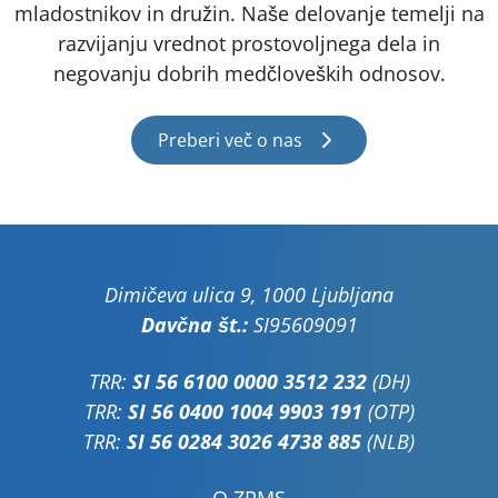
mladostnikov in družin. Naše delovanje temelji na
razvijanju vrednot prostovoljnega dela in
negovanju dobrih medčloveških odnosov.
Preberi več o nas
Dimičeva ulica 9, 1000 Ljubljana
Davčna št.:
SI95609091
TRR:
SI 56 6100 0000 3512 232
(DH)
TRR:
SI 56 0400 1004 9903 191
(OTP)
TRR:
SI 56 0284 3026 4738 885
(NLB)
O ZPMS