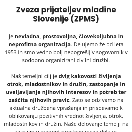
Zveza prijateljev mladine
Slovenije (ZPMS)
je
nevladna, prostovoljna, človekoljubna in
neprofitna organizacija
. Delujemo že od leta
1953 in smo vedno bolj nepogrešljiv sogovornik v
sodobno organizirani civilni družbi.
Naš temeljni cilj je
dvig kakovosti življenja
otrok, mladostnikov in družin, zastopanje in
uveljavljanje njihovih interesov in potreb ter
zaščita njihovih pravic
. Zato se odzivamo na
aktualna družbena vprašanja in prispevamo k
oblikovanju pozitivnih vrednot življenja, otrok,
mladostnikov in družin. Naše delovanje temelji na
razvijanju vrednot prostovoljnega dela in