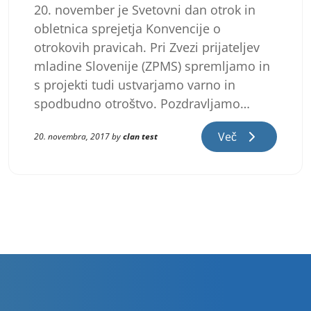
20. november je Svetovni dan otrok in
obletnica sprejetja Konvencije o
otrokovih pravicah. Pri Zvezi prijateljev
mladine Slovenije (ZPMS) spremljamo in
s projekti tudi ustvarjamo varno in
spodbudno otroštvo. Pozdravljamo…
Več
20. novembra, 2017 by
clan test
Številčenje
prispevkov