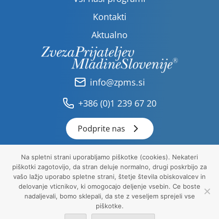
Kontakti
Aktualno
info@zpms.si
+386 (0)1 239 67 20
Podprite nas
Na spletni strani uporabljamo piškotke (cookies). Nekateri
piškotki zagotovijo, da stran deluje normalno, drugi poskrbijo za
Pravna obvestila
vašo lažjo uporabo spletne strani, štetje števila obiskovalcev in
Politika zasebnosti
delovanje vticnikov, ki omogocajo deljenje vsebin. Ce boste
Piškotki
nadaljevali, bomo sklepali, da ste z veseljem sprejeli vse
piškotke.
ZPMS 2026 © Vse pravice pridržane.