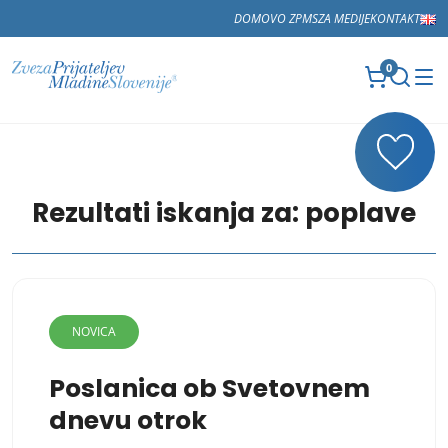
DOMOV
O ZPMS
ZA MEDIJE
KONTAKT
0
Rezultati iskanja za:
poplave
NOVICA
Poslanica ob Svetovnem
dnevu otrok