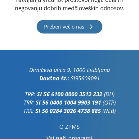
negovanju dobrih medčloveških odnosov.
Preberi več o nas
Dimičeva ulica 9, 1000 Ljubljana
Davčna št.:
SI95609091
TRR:
SI 56 6100 0000 3512 232
(DH)
TRR:
SI 56 0400 1004 9903 191
(OTP)
TRR:
SI 56 0284 3026 4738 885
(NLB)
O ZPMS
Vsi naši programi